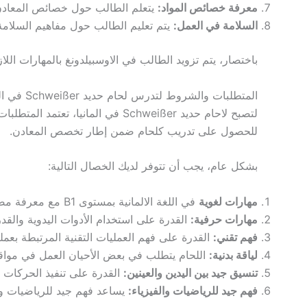
معرفة خصائص المواد:
يتعلم الطالب حول خصائص المعادن 
السلامة في العمل:
يتم تعليم الطالب حول مفاهيم السلامة
باختصار، يتم تزويد الطالب في الاوسبيلدونغ بالمهارات الل
المتطلبات والشروط لتدرس لحام حديد Schweißer في المانيا
لتصبح لاحام حديد Schweißer في
للحصول على تدريب كلحام ضمن إطار تخصص المعادن.
بشكل عام، يجب أن تتوفر لديك الخصال التالية:
مهارات لغوية
في اللغة الالمانية بمستوى B1 مع معرفة مصطلحات الخاصة بالمهنة والقدرة على الكتابة والقراءة والفهم.
مهارات حرفية:
القدرة على استخدام الأدوات اليدوية والقدر
فهم تقني:
القدرة على فهم العمليات التقنية المرتبطة بعملي
لياقة بدنية:
اللحام يتطلب في بعض الأحيان العمل في مواقف 
تنسيق جيد بين اليدين والعينين:
القدرة على تنفيذ الحركات ب
فهم جيد للرياضيات والفيزياء:
يساعد فهم جيد للرياضيات وال