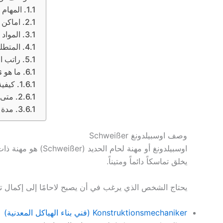
المهام التي يقوم ب
اماكن ع
المواد ا
المتطلبات
راتب اوسب
ما هو Schweißerpass
كيفية ا
متى يح
مدة صلا
وصف اوسبيلدونغ Schweißer
اوسبيلدونغ أو مهن
يخلق تماسكاً دائماً ومتيناً.
يحتاج الشخص الذي يرغب في أن يصبح لاحامًا إلى إكمال تد
Konstruktionsmechaniker (فني بناء الهياكل المعدنية)