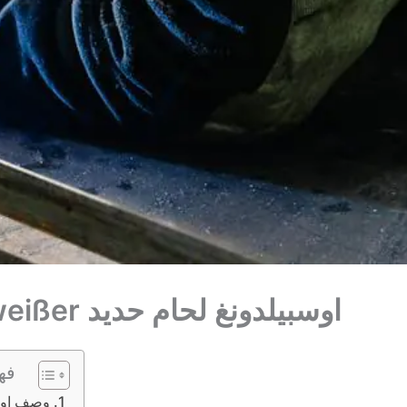
اوسبيلدونغ لحام حديد Schweißer
فه
وصف اوسبيلدو