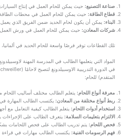
صناعة التصنيع:
حيث يمكن للحام العمل في إنتاج السيارات،
قطاع الطاقة:
حيث يمكن للحام العمل في محطات الطاقة أ
البناء:
يمكن أن يكون لحام الحديد ضمن الفريق الذي يعمل ع
شركات المعادن:
حيث يمكن للحام العمل في ورش العمل ل
تلك القطاعات توفر فرصًا واسعة للحام الحديد في ألمانيا
المواد التي يتعلمها الطالب في المدرسة المهنة لاوسبيلدونغ chweißer
المتقدم) للحام:
معرفة أنواع اللحام:
يتعلم الطالب مختلف أساليب اللحام مثل MIG/MAG و WIG، مع التركيز على كيفية تنفيذ كل نوع بش
ربط أنواع مختلفة من المعادن:
يكتسب الطالب المهارة في 
استخدام أدوات اللحام:
يتعلم الطالب كيفية التعامل مع أجهزة
الالتزام بتعليمات السلامة:
يتعرف الطالب على الإجراءات والت
فحص اللحام:
يتم تدريب الطالب على فحص اللحامات بشكل 
فهم الرسومات الفنية:
يكتسب الطالب مهارات في قراءة وفهم