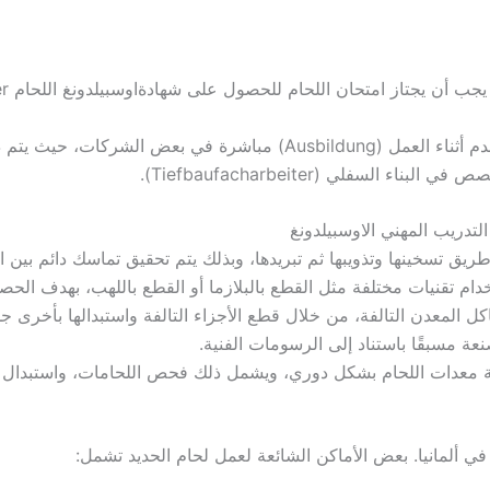
جتاز امتحان اللحام للحصول على شهادةاوسبيلدونغ اللحام Schweißer المعترف بها.
بالإضافة إلى ذلك، يمكن للشخص الحصول على تدريب متقدم أثناء العمل (
السفلي (Tiefbaufacharbeiter).
يق تسخينها وتذويبها ثم تبريدها، وبذلك يتم تحقيق تماسك دائم بين ا
خدام تقنيات مختلفة مثل القطع بالبلازما أو القطع باللهب، بهدف ا
ل المعدن التالفة، من خلال قطع الأجزاء التالفة واستبدالها بأخرى جد
عة مسبقًا باستناد إلى الرسومات الفنية.
 معدات اللحام بشكل دوري، ويشمل ذلك فحص اللحامات، واستبدال الأج