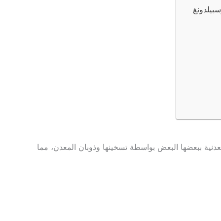
حام بربط القطع المعدنية ببعضها البعض بواسطة تسخينها وذوبان المعدن، مما