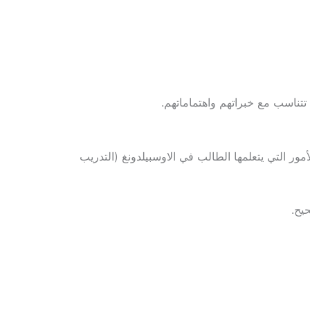
تناسب مع خبراتهم واهتماماتهم.
رات والمعارف. من بين الأمور التي يتعلمها الطالب في الاوسبيلدونغ (التدريب