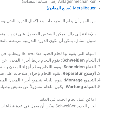
Anlagenmechaniker (فني صيانة المعدات)
Metallbauer (صانع المعادن)
من المهم أن يعلم المتدرب أنه بعد إكمال الدورة التدريبية، يجب أن ي
سبيل المثال، يمكن أن تكون الدورة التدريبية مرتبطة بالتخصص في البناء 
المهام التي يقوم بها لحام الحديد Schweißer ويتعلمها في التدريب المهني الاوسبيلدونغ
اللحام
Schweißen
:
يقوم اللحام بربط أجزاء المعدن عن طر
القطع
Schneiden
:
يقوم اللحام بقطع أجزاء المعدن باست
الإصلاح
Reparatur
:
يقوم اللحام بإجراء إصلاحات على هياك
التجميع
Montage
:
يقوم اللحام بتجميع أجزاء المعدن المصن
الصيانة
Wartung
:
يكون اللحام مسؤولاً عن تفتيش وصيانة
اماكن عمل لحام الحديد في المانيا
لحام الحديد Schweißer يمكن أن يعمل في عدة قطاعات في ألمانيا. بعض الأماكن الشائعة لعمل لحام الحديد تشمل: