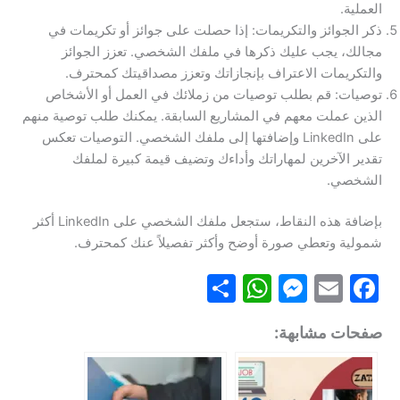
العملية.
ذكر الجوائز والتكريمات: إذا حصلت على جوائز أو تكريمات في
مجالك، يجب عليك ذكرها في ملفك الشخصي. تعزز الجوائز
والتكريمات الاعتراف بإنجازاتك وتعزز مصداقيتك كمحترف.
توصيات: قم بطلب توصيات من زملائك في العمل أو الأشخاص
الذين عملت معهم في المشاريع السابقة. يمكنك طلب توصية منهم
على LinkedIn وإضافتها إلى ملفك الشخصي. التوصيات تعكس
تقدير الآخرين لمهاراتك وأداءك وتضيف قيمة كبيرة لملفك
الشخصي.
بإضافة هذه النقاط، ستجعل ملفك الشخصي على LinkedIn أكثر
شمولية وتعطي صورة أوضح وأكثر تفصيلاً عنك كمحترف.
S
W
M
E
F
h
h
e
m
a
صفحات مشابهة:
ar
at
s
ai
c
e
s
s
l
e