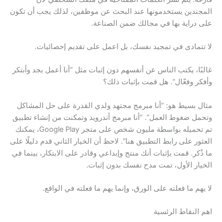
المجندين يستخدمونها عند البحث عن موظفين، لذلك يجب أن تكون
على دراية بها في مجالك ضمن الصناعة.
لا تتمادى في تمجيد نفسك، بل اعمل على تقديم إحصائيات.
غالبًا، يكتب الناس عن أنفسهم دون إثبات مثل “أنا أعمل بجد وأبتكر
وأفكر وفعّال”. هل قمت بإثبات ذلك؟
مثال بسيط هو: “أنا مبرمج مجتهد ولدي القدرة على حل المشاكل
وتحمل ضغوط العمل”. “أنا مبرمج أندرويد وتمكنت من إنشاء تطبيق
تم تحميله بواسطة مليون شخص على متجر Google Play، يمكنك
العثور على رابط التطبيق هنا”. لاحظ أن الخيار الثاني قدم دليلًا على
ما ذُكر. قمت بإثبات أنك منتج وإبداعي وقادر على الابتكار، بينما في
الخيار الأول، تمت مدح نفسك بدون إثبات.
لا يهم ما فعلته على الورق، وإنما يهم ما فعلته في الواقع.
اهم النقاط الرئسية