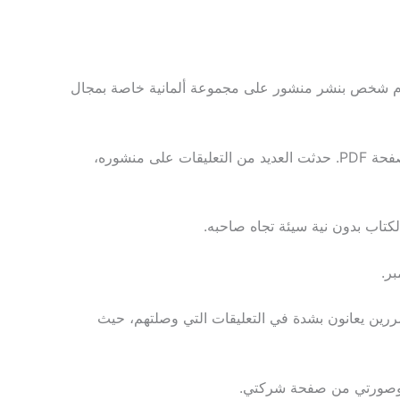
دس من هذا العام. في تجربتي، قام شخص بنشر منشور على مجموعة ألمانية خاصة بمجال
اتصلت به عبر الخاص وأرسلت له عنوان بريدي الإلكتروني ليقوم بإرساله لي. وبالفعل، كان الكتاب ممسوح ضوئيًا وعلى شكل صفحة PDF. حدثت العديد من التعليقات على منشوره،
لكتاب بدون نية سيئة تجاه صاحبه.
ان الأشخاص المتضررين يعانون بشدة في التعليقات التي وصلتهم، حيث