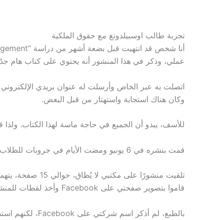
تجربة طالب اوسبيلدونغ مع حقوق الملكية
عملي، وذكر في هذا المنشور أنه يحتوي على كتاب هام جدًا 
وكان هناك استجابة واستهتار من قبل البعض.
للأسف، يبدو أن الجميع في حاجة ماسة لهذا الكتاب. ولذا ق
قمت بنشره في 6 يونيو ومضت الأيام في جروبات للطلاب. اجتزت الاختبار الشفهي ونجحت، الحمد لله. بدأت العمل في 24 نوفمبر.
تلقيت منشورًا عل
قاموا بتصوير صفحتي على Facebook وأخذ لقطات للمنشور الذي نشرته.
بالطبع، لم أذكر اسم شركتي على Facebook، لكنهم استطاعوا العثور عليها بسهولة على الإنترنت، واستخدموا اسمي الحقيقي وصورتي من صفحة شركتي.