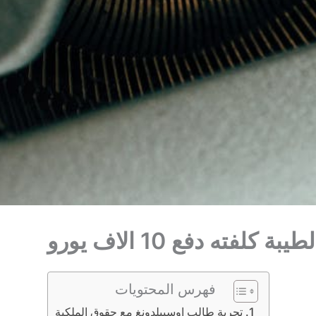
فته دفع 10 الاف يورو
فهرس المحتويات
تجربة طالب اوسبيلدونغ مع حقوق الملكية