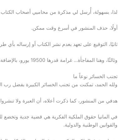
لذا، بسهولة، أُرسل لي مذكرة من محاميي أصحاب الكتاب ا
أولًا، حذف المنشور في أسرع وقت ممكن.
ثانيًا، التوقيع على تعهد بعدم نشر الكتاب أو إرساله بأي طر
وثالثًا، وهنا المفاجأة… غرامة قدرها 19500 يورو، بالإضافة إلى تكاليف المحامي. بالمجمل، التكلفة الإجمالية تقدر بحوالي 21500 يورو.
تجنب الخسائر نوعاً ما
ولله الحمد، تمكنت من تجنب الخسائر الكبيرة بفضل رب العالمي
هدفي من المنشور، كما ذكرت أعلاه، أن العبرة ولا تنشروا كت
في المانيا حقوق الملكية الفكرية هي قضية جدية وتخضع للقوا
والقوانين الوطنية والدولية.