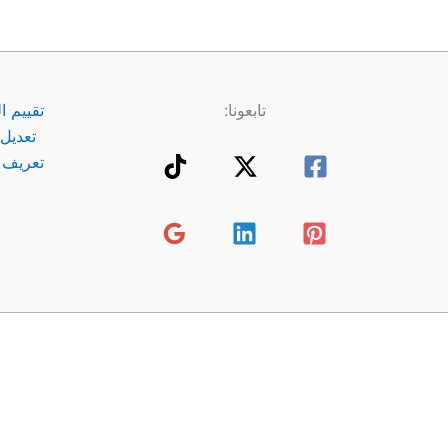
Anwendungsentwi
cklung
تابعونا:
تقييم ا
تعديل 
تعريف ا