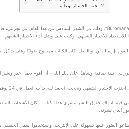
تجنب الخسائر نوعاً ما
أنا شخص قد انتهيت قبل بضعة أشهر من دراسة “Büromanagement”، وذلك في الشهر السا
للاستعداد للاختبار الشفهي، وكنت على وشك أداء الاختبار الشفهي.
ررت – بنية صافية وشاهدًا على ذلك الله – أن أقوم بعمل خير ونشر ا
ى مكتبي لا يُطاق، حوالي 15 صفحة، يتهمني فيه بانتهاك حقوق النشر بنشري هذا الكتاب. وك