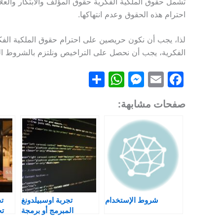
تشمل حقوق الملكية الفكرية حقوق المؤلف والابتكار والعلام
احترام هذه الحقوق وعدم انتهاكها.
لذا، يجب أن نكون حريصين على احترام حقوق الملكية الفكر
الفكرية، يجب أن نحصل على التراخيص ونلتزم بالشروط ال
S
W
M
E
F
h
h
e
m
a
صفحات مشابهة:
ar
at
s
ai
c
e
s
s
l
e
A
e
b
p
n
o
p
g
o
er
k
شروط الإستخدام
تجربة اوسبيلدونغ
تج
المبرمج أو برمجة
تجزئ
Fachinformatiker