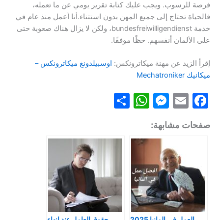
فرصة للرسوب. ويجب عليك كتابة تقرير يومي عن ما تعمله،
فالحياة تحتاج إلى جميع المهن بدون استثناء.أنا أعمل منذ عام في
خدمة bundesfreiwilligendienst، ولكن لا يزال هناك صعوبة حتى
على الألمان أنفسهم. حظًا موفقًا.
إقرأ الزيد عن مهنة ميكاترونكس:
اوسبيلدونغ ميكاترونكس –
ميكانيك Mechatroniker
S
W
M
E
F
h
h
e
m
a
صفحات مشابهة:
ar
at
s
ai
c
e
s
s
l
e
A
e
b
p
n
o
p
g
o
er
k
العمل في المانيا 2025
حقوق العامل عند انهاء