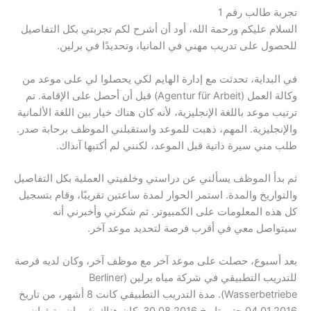
تجربة طالب رقم 1
السلام عليكم ورحمة الله، أود أن أشرح لكم تجربتي بكل التفاصيل
للحصول على تدريب مهني في المانيا، وتحديدًا في برلين.
في البداية، تحدثت مع إدارة الهايم لكي يحصلوا لي على موعد من
وكالة العمل (Agentur für Arbeit) قبل أن أحصل على الإقامة. تم
ترتيب موعد باللغة الإنجليزية، لأنه كان هناك خيار بين اللغة الألمانية
والإنجليزية. المهم، ذهبت للموعد واستقبلني الموظف برحابة صدر.
طلب مني سيرة ذاتية قبل الموعد، لكنني لم أكتبها آنذاك.
ثم بدأ الموظف يسألني عن دراستي وخلفيتي العملية بكل التفاصيل
والتواريخ والمدة. استمر الحوار لمدة ساعتين تقريبًا، وقام بتسجيل
كل هذه المعلومات على الكمبيوتر. ثم شكرني وأخبرني أنه
سيتواصل معي في أقرب فرصة لتحديد موعد آخر.
بعد أسبوع، حصلت على موعد آخر مع موظف آخر، وكان لديه فرصة
للتدريب التطبيقي في شركة مياه برلين (Berliner
Wasserbetriebe). مدة التدريب التطبيقي كانت 8 أشهر، من تاريخ