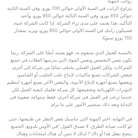
رواتب المهنة
يتراوح الراتب في السنة الأولى حوالي 700 يورو، وفي السنة الثانية
حوالي 850 يورو، وفي السنة الثالثة حوالي 950 يورو. وأعيد
التأكيد، هذا يعتمد على مدى ثراء الشركة. إذا كانت الشركة غنية،
فسيكون راتبك في السنة الأولى حوالي 850 يورو، ويزيد بمقدار
150 يورو سنويًا.
بالنسبة للعمل الذي ستقوم به، فهو يعتمد أيضًا على الشركة. ربما
تكون نفس التخصص ونفس المواد التي يدرسها الطلاب في جميع
الشركات، ولكن العمل العملي يختلف تمامًا من شركة إلى أخرى.
فبعض الشركات تصنع ماكينات لإنتاج علب الحليب أو الشامبو،
وبعضها يصنع أجهزة لإنتاج الأدوية، والبعض الآخر يصنع أجهزة لتنظيم
التوترات الكهربائية وتخفيضها. كل شركة تعلمك كيفية العمل لكن
عندما ترغب في العمل في شركة أخرى، فقط ستواجه صعوبة في
البداية وبعد ذلك ستسير الأمور على ما يرام.
في النهاية، اختر المهنة التي تناسبك بغض النظر عن طبيعتها، حتى
لو كانت صيانة الطرق. لا تصدق القول “في الأوس بلدونغ، الجميع
ينصح بفعل هذا أو ذاك”! لذلك لا تنس أن هناك امتحانات وهناك