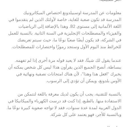
معلومات عن المدرسة اوسبيلدونغ اختصاص الميكاترونيك
المدرسة قد تكون صعبة للغاية، خاصة لأولئك الذين لم يتقدموا في
اللغة الألمانية إلى مستوى B2. وهذا بالإضافة إلى الرياضيات
والفيزياء والمصطلحات الإنجليزية في السنة الثانية. بالنسبة للعمل
في الشركة، قد يكون أيضًا صعبًا نوعًا ما، حيث سيتم تعريضك
للخرائط منذ اليوم الأول وستجد رموزًا واختصارات للمصطلحات.
عندما يقول لك شيئًا، فقد لا يعيد قوله مرة أخرى إذا لم تفهمه.
ببساطة، أنصح الجميع الذين يقرأون هذا! ليس كل شخص يمكنه أن
يخبرك “افعل هذا وهذا”، لأن هناك امتحانات نصفية ونهائية في
الأوس بلدونغ، ويمكن أن تؤدي إلى الرسوب.
بالنسبة للتقنية، يجب أن يكون لديك معرفة باللغة لتتمكن من
الاستفادة منها. بالطبع، إذا كنت قد درست الكهرباء والميكانيكا في
الدول العربية لمدة عدة سنوات، فقد لا تواجه صعوبة كبيرة نوعًا ما.
وبالنسبة للأجر، فهو يعتمد على كل شركة.