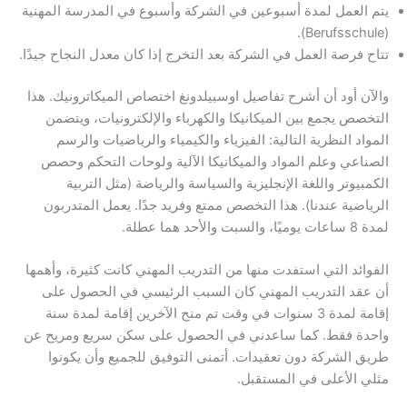
يتم العمل لمدة أسبوعين في الشركة وأسبوع في المدرسة المهنية
(Berufsschule).
تتاح فرصة العمل في الشركة بعد التخرج إذا كان معدل النجاح جيدًا.
والآن أود أن أشرح تفاصيل اوسبيلدونغ اختصاص الميكاترونيك. هذا
التخصص يجمع بين الميكانيكا والكهرباء والإلكترونيات، ويتضمن
المواد النظرية التالية: الفيزياء والكيمياء والرياضيات والرسم
الصناعي وعلم المواد والميكانيكا الآلية ولوحات التحكم وحصص
الكمبيوتر واللغة الإنجليزية والسياسة والرياضة (مثل التربية
الرياضية عندنا). هذا التخصص ممتع وفريد جدًا. يعمل المتدربون
لمدة 8 ساعات يوميًا، والسبت والأحد هما عطلة.
الفوائد التي استفدت منها من التدريب المهني كانت كثيرة، وأهمها
أن عقد التدريب المهني كان السبب الرئيسي في الحصول على
إقامة لمدة 3 سنوات في وقت تم منح الآخرين إقامة لمدة سنة
واحدة فقط. كما ساعدني في الحصول على سكن سريع ومريح عن
طريق الشركة دون تعقيدات. أتمنى التوفيق للجميع وأن يكونوا
مثلي الأعلى في المستقبل.