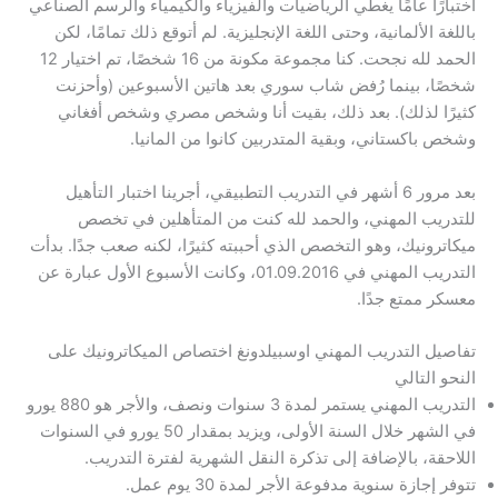
اختبارًا عامًا يغطي الرياضيات والفيزياء والكيمياء والرسم الصناعي
باللغة الألمانية، وحتى اللغة الإنجليزية. لم أتوقع ذلك تمامًا، لكن
الحمد لله نجحت. كنا مجموعة مكونة من 16 شخصًا، تم اختيار 12
شخصًا، بينما رُفض شاب سوري بعد هاتين الأسبوعين (وأحزنت
كثيرًا لذلك). بعد ذلك، بقيت أنا وشخص مصري وشخص أفغاني
وشخص باكستاني، وبقية المتدربين كانوا من المانيا.
بعد مرور 6 أشهر في التدريب التطبيقي، أجرينا اختبار التأهيل
للتدريب المهني، والحمد لله كنت من المتأهلين في تخصص
ميكاترونيك، وهو التخصص الذي أحببته كثيرًا، لكنه صعب جدًا. بدأت
التدريب المهني في 01.09.2016، وكانت الأسبوع الأول عبارة عن
معسكر ممتع جدًا.
تفاصيل التدريب المهني اوسبيلدونغ اختصاص الميكاترونيك على
النحو التالي
التدريب المهني يستمر لمدة 3 سنوات ونصف، والأجر هو 880 يورو
في الشهر خلال السنة الأولى، ويزيد بمقدار 50 يورو في السنوات
اللاحقة، بالإضافة إلى تذكرة النقل الشهرية لفترة التدريب.
تتوفر إجازة سنوية مدفوعة الأجر لمدة 30 يوم عمل.