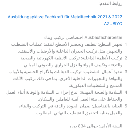
روابط التقدم:
Ausbildungsplätze Fachkraft für Metalltechnik 2021 & 2022
| AZUBIYO
Aus­bau­fach­ar­bei­ter اختصاصي تركيب وبناء
تجهيز السطح: تنظيف وتحضير الأسطح لتنفيذ عمليات التشطيب
والتجهيز، مثل تركيب الجدران الداخلية والأرضيات والأسقف.
تركيب الأنظمة الداخلية: تركيب الأنظمة الكهربائية والصحية
والتدفئة وتكييف الهواء والعزل الحراري والصوتي للمباني.
تنفيذ أعمال التشطيب: تركيب الدهانات والألواح الجبسية والأبواب
والنوافذ والتجهيزات الداخلية الأخرى، بما في ذلك تركيب الأثاث
المدمج والتشطيبات الديكورية.
السلامة والصحة المهنية: اتباع إجراءات السلامة والوقاية أثناء العمل
والحفاظ على بيئة العمل آمنة للعاملين والسكان.
العناية بالتفاصيل: ضمان الجودة والدقة في التركيب والبناء،
والعمل بعناية لتحقيق التشطيب النهائي المطلوب.
السنة الأولى: حوالي 834 يورو