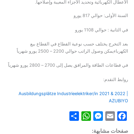
الأعطال الكهربائية وتحديد الأجزاء المعيبة وإصلاحها.
السنة الأولى: حوالي 817 يورو
في الثانية : حوالي 1108 يورو
بعد التخرج يختلف حسب نوعية القطاع في القطاع بيع
الكهرباءيمكن وصول الراتب حوالي 2200 – 2500 يورو شهرياً
في قطاعات الطاقة والمرافق يصل إلى 2700 – 2800 يورو شهرياً
روابط التقدم:
Ausbildungsplätze Industrieelektriker/in 2021 & 2022 |
AZUBIYO
S
W
M
E
F
h
h
e
m
a
صفحات مشابهة: