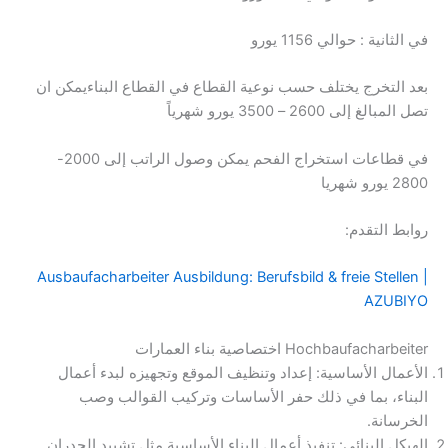
في الثانية : حوالي 1156 يورو
بعد التخرج يختلف حسب نوعية القطاع في القطاع البناءيمكن ان
تصل المبالغ إلى 2600 – 3500 يورو شهرياً
في قطاعات استخراج الفحم يمكن وصول الراتب إلى 2000-
2800 يورو شهريا
روابط التقدم:
Ausbaufacharbeiter Ausbildung: Berufsbild & freie Stellen |
AZUBIYO
Hoch­bau­fach­ar­bei­ter اختصاصية بناء العمارات
الأعمال الأساسية: إعداد وتنظيف الموقع وتجهيزه لبدء أعمال
البناء، بما في ذلك حفر الأساسات وتركيب القوالب وصب
الخرسانة.
الهيكل البنائي: تنفيذ أعمال البناء الأساسية مثل تشييد الجدران