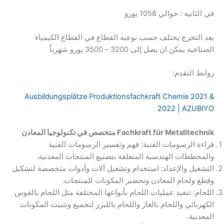
في الثانية : حوالي 1058 يورو
بعد التخرج يختلف حسب نوعية القطاع في القطاع الكيمياء
الصناعية يمكن ان يصل إلى 3200 – 3500 يورو شهرياً
روابط التقدم:
Ausbildungsplätze Produktionsfachkraft Chemie 2021 &
2022 | AZUBIYO
Fach­kraft für Me­tall­tech­nik متخصص في تكنولوجيا المعادن
قراءة الرسومات الفنية: فهم وتفسير الرسومات الفنية
والمخططات الهندسية المتعلقة بتصنيع المنتجات المعدنية.
التشغيل والإعداد: استخدام وتشغيل آلات وأدوات متخصصة لتشكيل
وقطع ولحام المعادن وتحضير المكونات للمنتجات.
اللحام: تنفيذ عمليات اللحام بأنواعها المختلفة مثل اللحام بالقوس
الكهربائي واللحام بالغاز واللحام بالليزر لتجميع وتثبيت المكونات
المعدنية.