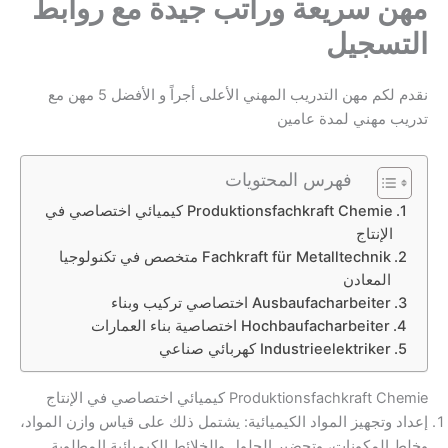
مهن سريعة وراتب جيدة مع روابط
التسجيل
نقدم لكم مهن التدريب المهني الأعلى أجراً و الأفضل 5 مهن مع
تدريب مهني لمدة عامين
فهرس المحتويات
Pro­duk­ti­ons­fach­kraft Che­mie كيميائي اختصاصي في
الإنتاج
Fach­kraft für Me­tall­tech­nik متخصص في تكنولوجيا
المعادن
Aus­bau­fach­ar­bei­ter اختصاصي تركيب وبناء
Hoch­bau­fach­ar­bei­ter اختصاصية بناء العمارات
In­dus­trie­elek­tri­ker كهربائي صناعي
Pro­duk­ti­ons­fach­kraft Che­mie كيميائي اختصاصي في الإنتاج
إعداد وتجهيز المواد الكيميائية: يشتمل ذلك على قياس وازن المواد،
وخلط المكونات، وتحضير الحلول والخلائط الكيميائية المطلوبة