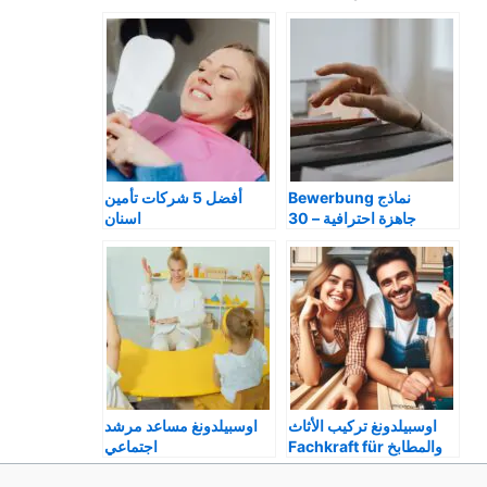
ar
at
s
ai
c
e
s
s
l
e
A
e
b
p
n
o
p
g
o
er
k
نماذج Bewerbung
أفضل 5 شركات تأمين
جاهزة احترافية – 30
اسنان
نموذج اوسبيلدونغ 2025
Zahnzusatzversicher
ung في المانيا
اوسبيلدونغ تركيب الأثاث
اوسبيلدونغ مساعد مرشد
والمطابخ Fachkraft für
اجتماعي
Sozialpädagogische
Möbel-, Küche