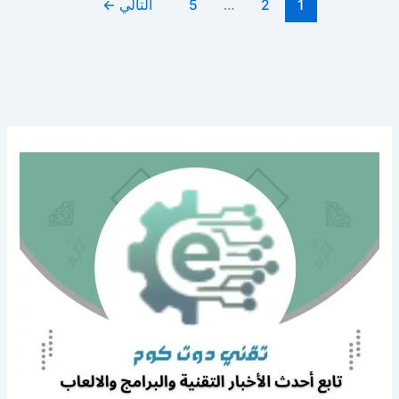
1
2
…
5
التالي
←