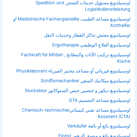
اوسبيلدونغ مسؤول خدمات الشحن Spedition und
Logistikdienstleistung
اوسبيلدونغ مساعد الطبيب Medizinische Fachangestellte او
Arzthelfer
اوسبيلدونغ مفتش تذاكر القطار وخدمات النقل
اوسبيلدونغ العلاج الوظيفي Ergotherapie
اوسبيلدونغ تركيب الأثاث والمطابخ Fachkraft für Möbel-,
Küche
اوسبيلدونغ فيزيائي أو مساعد مختبر الفيزياء Physiklaborant
اوسبيلدونغ ميكانيك السفن Schiffsmechaniker
اوسبيلدونغ ديكور و جبصين جبس الستوكاتور Stuckateur
اوسبيلدونغ مساعد التصميم GTA
اوسبيلدونغ مساعد تقني كيميائيChemisch-technischer
Assistent (CTA)
اوسبيلدونغ بائع أو بائعة Verkäufer
اوسبيلدونغ بائع و منسق الزهور Florist