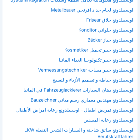
اوسبيلدونغ معلوماتية تكامل انظمة وشبكات Systemintegration
اوسبيلدونغ لحام حداد افرنجي Metallbauer
اوسبيلدونغ حلاق Friseur
اوسبيلدونغ حلواني Konditor
اوسبيلدونغ خباز Bäcker
اوسبيلدونغ خبير تجميل Kosmetiker
اوسبيلدونغ خبير تكنولوجيا الغذاء المانيا
اوسبيلدونغ خبير مساحة Vermessungstechniker
اوسبيلدونغ خياطة و تصميم الأزياء والنسيج
اوسبيلدونغ دهان السيارات Fahrzeuglackierer في المانيا
اوسبيلدونغ مهندس معماري رسم مباني Bauzeichner
اوسبيلدونغ تمريض اطفال – اوسبيلدونغ رعاية امراض الأطفال
اوسبيلدونغ رعاية المسنين
اوسبيلدونغ سائق شاحنة و السيارات الشحن الثقيلة LKW
Berufskraftfahrer