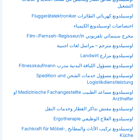
التشغيل
اوسبيلدونغ كهربائي الطائرات Fluggerätelektroniker
اختصاصات اوسبيلدونغ الكيمياء
مخرج سينمائي تلفزيوني Film-/Fernseh-Regisseur/in
اوسبيلدونغ مترجم – مراسل لغات اجنبية
اوسبيلدونغ مزارع Landwirt
اوسبيلدونغ مسؤول اللياقة البدنية مدرب Fitnesskaufmann
اوسبيلدونغ مسؤول خدمات الشحن Spedition und
Logistikdienstleistung
اوسبيلدونغ مساعد الطبيب Medizinische Fachangestellte او
Arzthelfer
اوسبيلدونغ مفتش تذاكر القطار وخدمات النقل
اوسبيلدونغ العلاج الوظيفي Ergotherapie
اوسبيلدونغ تركيب الأثاث والمطابخ Fachkraft für Möbel-,
Küche