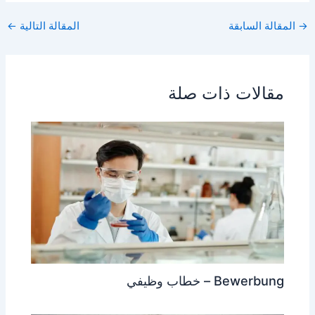
ar
at
s
ai
c
→
المقالة السابقة
المقالة التالية
←
e
s
s
l
e
A
e
b
p
n
o
مقالات ذات صلة
p
g
o
er
k
Bewerbung – خطاب وظيفي