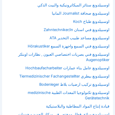
اوسبيلدونغ ستائر الميكاترونيكية والبيت الذكي
اوسبيلدونغ صحافة Journalist المانيا
اوسبيلدونغ طباخ Koch
اوسبيلدونغ فني اسنان Zahntechniker/in
اوسبيلدونغ مساعد طبيب التخدير ATA
اوسبيلدونغ فني السمع واجهزة السمع Hörakustiker
اوسبيلدونغ فني بصريات اختصاصي العيون , نظارات اوبتكر
Augenoptiker
اوسبيلدونغ عامل بناء عمارات Hochbaufacharbeiter
اوسبيلدونغ بيطري Tiermedizinischer Fachangestellter
اوسبيلدونغ تركيب ارضيات بلاط Bodenleger
اوسبيلدونغ تكنولوجيا المعدات الطبية medizinische
Gerätetechnik
قيادة إنتاج المواد المطاطية والبلاستيكية
اوسبيلدونغ سائق قطار ومختص في سكك الحديد و خدمات