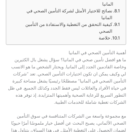
المانيا
نصائح للاختيار الأمثل لشركة التأمين الصحي في
المانيا
كيفية التحقق من التغطية والاستفادة من التأمين
الصحي
خلاصة
أهمية التأمين الصحي في المانيا
ما هو افضل تأمين صحي في المانيا؟ سؤال يشغل بال الكثيرين
وخاصة القادمين الجدد إلى المانيا. ويحتار الشخص ما هو الانسب
لي وكيف يمكن ان تكون اختيارات التأمين الصحي. تعد “شركات
التأمين الصحي في المانيا” مصطلحًا رئيسيًا يشغل مساحة كبيرة
في حياة الأفراد والعائلات ليس فقط الجدد وكذلك الجميع. في ظل
التطور السريع للرعاية الصحية وأهميتها المتزايدة. إذ توفر هذه
الشركات تغطية شاملة للخدمات الطبية.
مع مجموعة واسعة من الشركات المتنافسة في سوق التأمين
الصحي الألماني، يصبح البحث عن أفضل خيار ملموسًا أمرًا حيويًا
لضمان الحصول على التغطية الأمثل. في هذا السياق، يتناول هذا