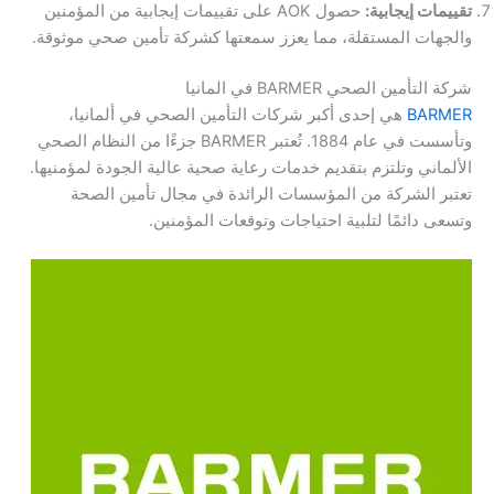
تقييمات إيجابية:
حصول AOK على تقييمات إيجابية من المؤمنين
والجهات المستقلة، مما يعزز سمعتها كشركة تأمين صحي موثوقة.
شركة التأمين الصحي BARMER في المانيا
BARMER
هي إحدى أكبر شركات التأمين الصحي في ألمانيا،
وتأسست في عام 1884. تُعتبر BARMER جزءًا من النظام الصحي
الألماني وتلتزم بتقديم خدمات رعاية صحية عالية الجودة لمؤمنيها.
تعتبر الشركة من المؤسسات الرائدة في مجال تأمين الصحة
وتسعى دائمًا لتلبية احتياجات وتوقعات المؤمنين.