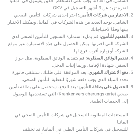
الشامل. في العادة، يجب على الأشخاص الذين يقيمون في ألمانيا
لفترة تزيد عن 3 أشهر التسجيل في GKV.
الاختيار بين شركات التأمين:
اختر إحدى شركات التأمين الصحي
الشامل. يوجد العديد من هذه الشركات في ألمانيا، ويمكنك الاختيار
بينها وفقًا لاحتياجاتك.
التقديم للتأمين:
قم بملء استمارة التسجيل للتأمين الصحي لدى
الشركة التي اخترتها. يمكن الحصول على هذه الاستمارة عبر موقع
الشركة أو زيارة أقرب فرع لها.
تقديم الوثائق المطلوبة:
قم بتقديم الوثائق المطلوبة، مثل جواز
السفر، شهادة الإقامة، وربما إثبات الدخل.
دفع الاشتراك الشهري:
بعد الموافقة على طلبك، ستتلقى فاتورة
تحدد المبلغ الذي يجب دفعه شهريًا لتغطية التأمين الصحي.
الحصول على بطاقة التأمين:
بعد الدفع، ستحصل على بطاقة تأمين
صحي (Krankenversicherungskarte) التي تستخدمها للوصول
إلى الخدمات الطبية.
المستندات المطلوبة للتسجيل في شركات التأمين الصحي في
المانيا
للتسجيل في شركات التأمين الطبي في ألمانيا، قد تختلف