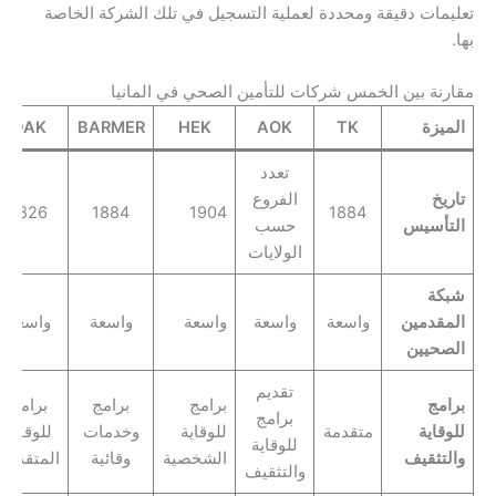
تعليمات دقيقة ومحددة لعملية التسجيل في تلك الشركة الخاصة
بها.
مقارنة بين الخمس شركات للتأمين الصحي في المانيا
الميزة
TK
AOK
HEK
BARMER
DAK
تعدد
تاريخ
الفروع
1826
1884
1904
1884
التأسيس
حسب
الولايات
شبكة
المقدمين
واسعة
واسعة
واسعة
واسعة
واسعة
الصحيين
تقديم
برامج
برامج
برامج
برامج
برامج
للوقاية
متقدمة
للوقاية
وخدمات
للوقاية
للوقاية
والتثقيف
الشخصية
وقائية
المتقدمة
والتثقيف