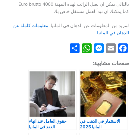
بالتالي يمكن ان يصل الراتب لهذه المهنة 4000 Euro brutto
كما يمكنك ان تبدأ لعمل مستقل خاص بك.
لمزيد من المعلومات عن الدهان في المانيا:
معلومات كاملة عن
الدهان في المانيا
S
W
M
E
F
h
h
e
m
a
صفحات مشابهة:
ar
at
s
ai
c
e
s
s
l
e
A
e
b
p
n
o
p
g
o
er
k
الاستثمار في الذهب في
حقوق العامل عند انهاء
المانيا 2025
العقد في المانيا