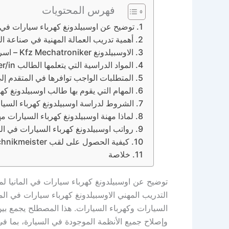
فهرس المحتويات
توضيح عن اوسبيلدونغ كهرباء سيارات في ا
أهمية تدريب العمالة المهنية في صناعة الس
الاوسبيلدونغ Kfz Mechatroniker – اسرار كيفية دراسته وكيفية ايجاد وظيفة به
المواد الدراسية التي يتعلمها الطالب KFZ-Mechatroniker/in
المتطلبات الواجب توافرها في المتقدم إلى اوسبيلدونغ /in
المهام التي يقوم بها طالب اوسبيلدونغ كهر
الشروط لدراسة اوسبيلدونغ كهرباء السيا
لماذا مهنة اوسبيلدونغ كهرباء السيارات مه
رواتب اوسبيلدونغ كهرباء السيارات في الما
كيفية الحصول على لقب Kraftfahrzeugtechnikmeister بعد اوسبيلدونغ كهرباء السيارات في المانيا
خلاصة
توضيح عن اوسبيلدونغ كهرباء سيارات في المانيا ل
التدريب المهني الاوسبيلدونغ كهرباء سيارات في الم
السيارات وكهرباء السيارات. هذا المصطلح يجمع بين 
وإصلاح جميع الأنظمة الموجودة في السيارة، بما في ذ