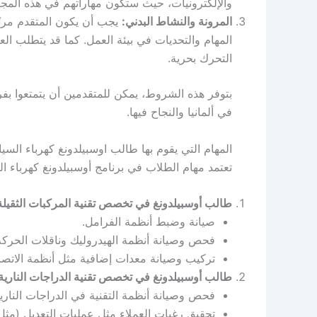
والإلكترونيات، حيث ستكون مهاراتهم في هذه المجال
المرونة والنشاط البدني:
يجب أن يكون المتقدم مرنً
المهام والتحديات في بيئة العمل. كما قد يتطلب الع
التحرك بحرية.
بتوفر هذه الشروط، يمكن للمتقدمين أن يتمتعوا بفر
في ألمانيا والنجاح فيها.
المهام التي يقوم بها طالب اوسبيلدونغ كهرباء السيا
تعتمد مهام الطلاب في برنامج أوسبيلدونغ كهرباء ا
طالب أوسبيلدونغ في تخصص تقنية المركبات الثقيلة (utzfahrzeugtechnik
صيانة وضبط أنظمة الفرامل.
فحص وصيانة أنظمة الهيدروليك وناقلات الحركة 
تركيب وصيانة معدات إضافية مثل أنظمة الاتصا
طالب أوسبيلدونغ في تخصص تقنية الدراجات النارية (Motorradtechnik
فحص وصيانة أنظمة التقنية في الدراجات النارية
تحقيق رغبات العملاء مثل عمليات التعديل (مثل ت