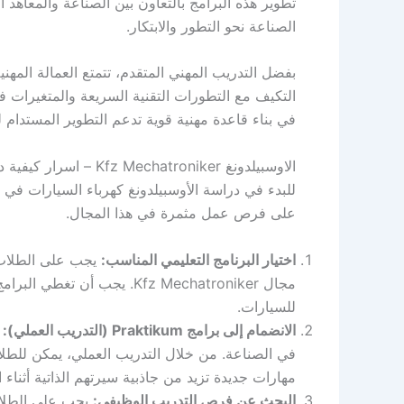
تطوير هذه البرامج بالتعاون بين الصناعة والمعاهد
الصناعة نحو التطور والابتكار.
بفضل التدريب المهني المتقدم، تتمتع العمالة المهن
التكيف مع التطورات التقنية السريعة والمتغيرات
في بناء قاعدة مهنية قوية تدعم التطوير المستدام 
الاوسبيلدونغ Kfz Mechatroniker – اسرار كيفية دراسته وكيفية ايجاد وظيفة به
للبدء في دراسة الأوسبيلدونغ كهرباء السيارات في أ
على فرص عمل مثمرة في هذا المجال.
اختيار البرنامج التعليمي المناسب:
يجب على الطلاب ال
مجال Kfz Mechatroniker. يجب أ
للسيارات.
الانضمام إلى برامج Praktikum (التدريب العملي):
في الصناعة. من خلال التدريب العملي، يمكن للطل
مهارات جديدة تزيد من جاذبية سيرتهم الذاتية أثناء
البحث عن فرص التدريب الوظيفي: