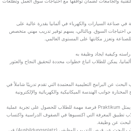
 التقنية والجامعات لضمان توافقها مع احتياجات سوق العمل وتطلعات
ية في صناعة السيارات والكهرباء في ألمانيا بقدرة عالية على
 في احتياجات السوق. وبالتالي، يسهم توفير تدريب مهني متخصص
للصناعة وتعزز مكانتها على المستوى العالمي.
لمانيا، يمكن للطلاب اتباع خطوات محددة لتحقيق النجاح والعثور
بحث عن البرامج التعليمية المعتمدة التي تقدم تدريبًا شاملاً في
ن تغطي البرامج المختارة جوانب الهندسة الميكانيكية والكهربائية والإلكترونية
يمثل Praktikum فرصة مهمة للطلاب للحصول على تجربة عملية
اب تطبيق المعرفة التي اكتسبوها في الصفوف الدراسية واكتساب
 البحث عن وظيفة.
يجب على الطلاب البحث عن فرص التدريب الوظيفي (Ausbildungsplatz) في