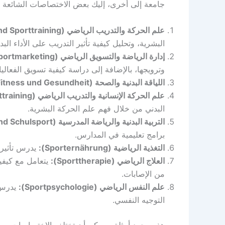
جامعة إلى أخرى، إليك بعض الاختصاصات الشائعة في
علم الحركة والتدريب الرياضي (Bewegungswissenschaft und Sporttraining):
البشرية، وتحليل كيفية تأثير التدريب على الأداء البد
إدارة الرياضة والتسويق الرياضي (Sportmanagement und Sportmarketing):
وترويجها، بالإضافة إلى دراسة كيفية تسويق الفعالي
اللياقة البدنية والصحة (Fitness und Gesundheit):
علم الحركة الإنسانية والتدريب الرياضي (Humanbewegung und Sporttraining):
البدني من خلال فهم علم الحركة البشرية.
التربية البدنية والرياضة المدرسية (Sportpädagogik und Schulsport):
برامج تعليمية في المدارس.
التغذية الرياضية (Sporternährung):
يدرس تأثير 
العلاج الرياضي (Sporttherapie):
يتعامل مع كيفية
من الإصابات.
علم النفس الرياضي (Sportpsychologie):
يدرس ا
التوجيه النفسي.
هذه مجرد أمثلة، ويمكن أن تختلف الاختصاصات بين 