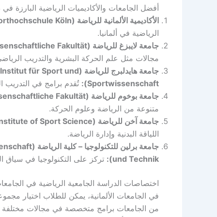
أفضل الجامعات والأكاديميات الرياضية البارزة في د
الأكاديمية الألمانية للرياضة (Deutsche Sporthochschule Köln):
الرياضية في ألمانيا.
جامعة لايبزغ للرياضة (Universität Leipzig – Sportwissenschaftliche Fakultät):
مجالات مثل علم الحركة البشرية والتدريب الرياضي
جامعة هايدلبرج للرياضة (t und
Sportwissenschaft):
تُقدم برامج في التدريب ا
جامعة بوخوم للرياضة (Universität Potsdam – Sportwissenschaftliche Fakultät):
متنوعة من الرياضة وعلوم الحركة.
جامعة آخن للرياضة (RWTH Aachen University – Institute of Sport Science):
اللياقة البدنية وإدارة الرياضة.
جامعة برلين لل
und Technik):
تركز على التكنولوجيا في سياق ال
اختصاصات الدراسة الجامعية الرياضية في الجامعات 
في الجامعات الألمانية، يمكن للطلاب اختيار مجموع
من الجامعات برامج متخصصة في مجالات مختلفة لتل