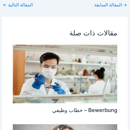
ar
at
s
ai
c
→
المقالة السابقة
المقالة التالية
←
e
s
s
l
e
A
e
b
p
n
o
مقالات ذات صلة
p
g
o
er
k
Bewerbung – خطاب وظيفي