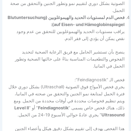
الصوتية بشكل دوري لتقييم نمو وتطور الجنين والتحقق من صحة
الحمل.
فحص الدم لمستويات الحديد والهيموغلوبين (Blutuntersuchung
auf Eisen- und Hämoglobinspiegel):
يراقب مستويات الحديد والهيموغلوبين للتحقق من عدم وجود
نقص يمكن أن يؤدي إلى فقر الدم.
ينصح بأن تستشير الحامل مع فريق الرعاية الصحية لتحديد
الفحوص والتطعيمات المناسبة بناءً على حالتها الصحية وتطور
الحمل في المانيا.
فحص الـ “Feindiagnostik”:
يجري فحص الأمواج فوق الصوتية (Ultraschall) بشكل دوري خلال
فترة الحمل لمتابعة نمو الجنين والتحقق من صحته في المانيا،
ويتم تنظيم فحوصات محددة في أوقات محددة من الحمل. ومع
ذلك، هناك فحص خاص يسمى “
Feindiagnostik
” أو “
Level II
Ultrasound
” يجري عادةً حوالي الأسبوع 19-24 من الحمل.
هذا الفحص يهدف إلى تقييم بشكل دقيق هيكل وأعضاء الجنين