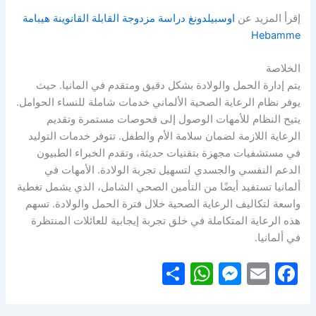
إقرأ المزيد عن
اوسبيلدونغ دراسة مزدوجة القابلة القانوينة هيبامة
Hebamme
الخلاصة
يتم إدارة الحمل والولادة بشكل دقيق ومتقدم في المانيا. حيث
يوفر نظام الرعاية الصحية الألماني خدمات شاملة للنساء الحوامل.
يتيح النظام للأمهات الوصول إلى فحوصات مستمرة وتقديم
الرعاية اللازمة لضمان سلامة الأم والطفل. تتوفر خدمات التوليد
في مستشفيات مجهزة بتقنيات حديثة، وتقدم الخبراء الطبيون
الدعم النفسي والجسدي لتسهيل تجربة الولادة. الأمهات في
ألمانيا تستفيد أيضًا من التأمين الصحي الشامل، الذي يشمل تغطية
واسعة لتكاليف الرعاية الصحية خلال فترة الحمل والولادة. تسهم
هذه الرعاية المتكاملة في خلق تجربة إيجابية للعائلات المنتظرة
في ألمانيا.
S
W
M
E
F
h
h
e
m
a