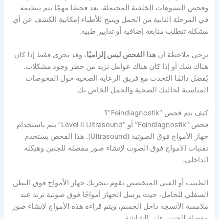
وفحص التشوهات الخلقية المحتملة. يعد فحصًا مهمًا يتم تنظيمه
في المرحلة الثانية من الحمل ويتيح للأطباء إمكانية الكشف عن أي
مشكلة تتطلب متابعة إضافية أو تدابير طبية.
يرجى ملاحظة أن
هذا الفحص ليس إلزاميًا
، وقد يجرى فقط إذا كان
هناك شك أو إذا كان هناك عوامل تزيد من خطر وجود مشكلات.
يُفضل دائمًا التحدث مع فريق الرعاية الصحية حول الفحوصات
المناسبة لحالتك الصحية والحمل الخاص بك
كيف يتم فحص “Feindiagnostik”؟
فحص “Feindiagnostik” أو “Level II Ultrasound” يتم باستخدام
جهاز الأمواج فوق الصوتية (Ultrasound). هذا الفحص يستخدم
تقنيات الأمواج فوق الصوت لإنشاء صور مفصلة للجنين وهيكله
الداخلي.
الطبيب أو الفني المتخصص يقوم بتحريك جهاز الأمواج فوق البطن
السفلي للحامل، حيث يرسل الجهاز أمواجًا فوق صوتية ترتد عند
ملامسة الأنسجة داخل الجسم، ويتم قراءة هذه الأمواج لإنشاء صور
مفصلة للجنين على الشاشة.