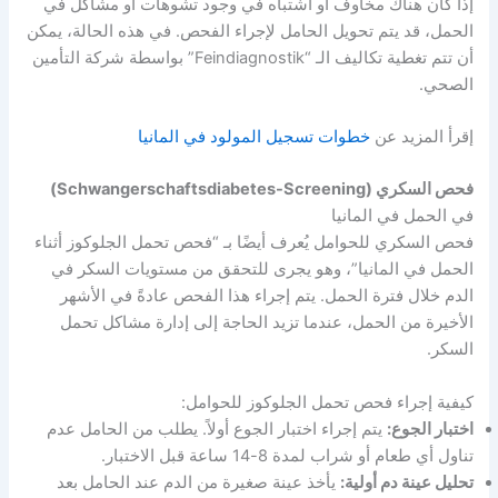
إذا كان هناك مخاوف أو اشتباه في وجود تشوهات أو مشاكل في
الحمل، قد يتم تحويل الحامل لإجراء الفحص. في هذه الحالة، يمكن
أن تتم تغطية تكاليف الـ “Feindiagnostik” بواسطة شركة التأمين
الصحي.
إقرأ المزيد عن
خطوات تسجيل المولود في المانيا
فحص السكري (Schwangerschaftsdiabetes-Screening)
في الحمل في المانيا
فحص السكري للحوامل يُعرف أيضًا بـ “فحص تحمل الجلوكوز أثناء
الحمل في المانيا”، وهو يجرى للتحقق من مستويات السكر في
الدم خلال فترة الحمل. يتم إجراء هذا الفحص عادةً في الأشهر
الأخيرة من الحمل، عندما تزيد الحاجة إلى إدارة مشاكل تحمل
السكر.
كيفية إجراء فحص تحمل الجلوكوز للحوامل:
اختبار الجوع:
يتم إجراء اختبار الجوع أولاً. يطلب من الحامل عدم
تناول أي طعام أو شراب لمدة 8-14 ساعة قبل الاختبار.
تحليل عينة دم أولية:
يأخذ عينة صغيرة من الدم عند الحامل بعد