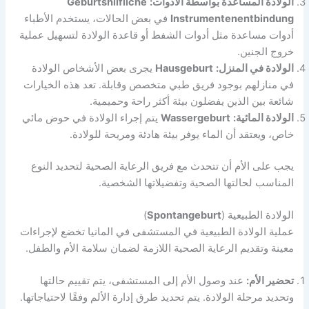
الولادة المساعدة بواسطة الأدوات:
Geburtshilfliche
Instrumentenentbindung
في بعض الحالات، يستخدم الأطباء
أدوات مساعدة مثل أدوات الشفط أو قاعدة الولادة لتسهيل عملية
خروج الجنين.
الولادة في المنزل:
Hausgeburt
يجرى بعض الأشخاص الولادة
في منازلهم بوجود فريق طبي متخصص وقابلة. تعد هذه الخيارات
شائعة بين الذين يفضلون بيئة أكثر راحة وحميمية.
الولادة المائية:
Wassergeburt
يتم إجراء الولادة في حوض مائي
خاص، ويعتقد أن الماء يوفر بيئة هادئة ومريحة للولادة.
يجب على الأم أن تتحدث مع فريق الرعاية الصحية لتحديد النوع
المناسب لحالتها الصحية وتفضيلاتها الشخصية.
الولادة الطبيعية (
Spontangeburt
)
عملية الولادة الطبيعية في المستشفى في المانيا تخضع لإجراءات
معينة وتقديم الرعاية الصحية اللازمة لضمان سلامة الأم والطفل.
تحضير الأم:
عند وصول الأم إلى المستشفى، يتم تقييم حالتها
وتحديد مرحلة الولادة. يتم تحديد طرق إدارة الألم وفقًا لاحتياجاتها.