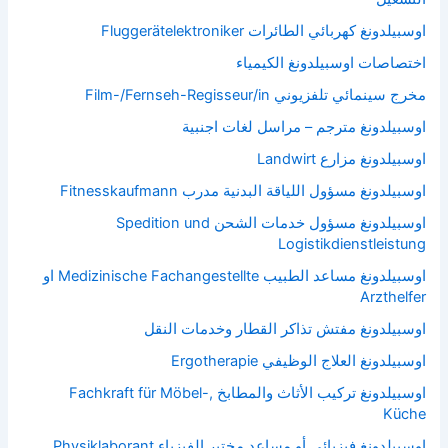
اوسبيلدونغ كهربائي الطائرات Fluggerätelektroniker
اختصاصات اوسبيلدونغ الكيمياء
مخرج سينمائي تلفزيوني Film-/Fernseh-Regisseur/in
اوسبيلدونغ مترجم – مراسل لغات اجنبية
اوسبيلدونغ مزارع Landwirt
اوسبيلدونغ مسؤول اللياقة البدنية مدرب Fitnesskaufmann
اوسبيلدونغ مسؤول خدمات الشحن Spedition und
Logistikdienstleistung
اوسبيلدونغ مساعد الطبيب Medizinische Fachangestellte او
Arzthelfer
اوسبيلدونغ مفتش تذاكر القطار وخدمات النقل
اوسبيلدونغ العلاج الوظيفي Ergotherapie
اوسبيلدونغ تركيب الأثاث والمطابخ Fachkraft für Möbel-,
Küche
اوسبيلدونغ فيزيائي أو مساعد مختبر الفيزياء Physiklaborant