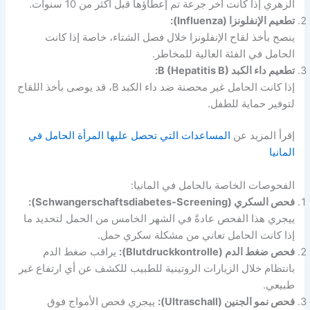
الزهري إذا كانت آخر جرعة تم إعطاؤها قبل أكثر من 10 سنوات.
تطعيم الإنفلونزا (Influenza):
ينصح بأخذ لقاح الإنفلونزا خلال فصل الشتاء، خاصة إذا كانت
الحامل في الفئة العالية للمخاطر.
تطعيم داء الكبد B (Hepatitis B):
إذا كانت الحامل غير محصنة ضد داء الكبد B، قد يوصى بأخذ اللقاح
لتوفير حماية للطفل.
إقرأ المزيد عن
المساعدات التي تحصل عليها المرأة الحامل في
المانيا
الفحوصات الخاصة بالحامل في المانيا:
فحص السكري (Schwangerschaftsdiabetes-Screening):
ييجري هذا الفحص عادةً في الشهر الخامس من الحمل لتحديد ما
إذا كانت الحامل تعاني من مشكلة سكري حمل.
فحص ضغط الدم (Blutdruckkontrolle):
يراقب ضغط الدم
بانتظام خلال الزيارات الروتينية للطبيب للكشف عن أي ارتفاع غير
طبيعي.
فحص نمو الجنين (Ultraschall):
ييجري فحص الأمواج فوق