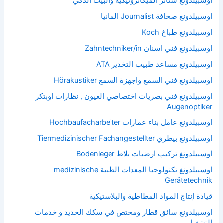
اوسبيلدونغ ستائر الميكاترونيكية والبيت الذكي
اوسبيلدونغ صحافة Journalist المانيا
اوسبيلدونغ طباخ Koch
اوسبيلدونغ فني اسنان Zahntechniker/in
اوسبيلدونغ مساعد طبيب التخدير ATA
اوسبيلدونغ فني السمع واجهزة السمع Hörakustiker
اوسبيلدونغ فني بصريات اختصاصي العيون , نظارات اوبتكر
Augenoptiker
اوسبيلدونغ عامل بناء عمارات Hochbaufacharbeiter
اوسبيلدونغ بيطري Tiermedizinischer Fachangestellter
اوسبيلدونغ تركيب ارضيات بلاط Bodenleger
اوسبيلدونغ تكنولوجيا المعدات الطبية medizinische
Gerätetechnik
قيادة إنتاج المواد المطاطية والبلاستيكية
اوسبيلدونغ سائق قطار ومختص في سكك الحديد و خدمات
التشغيل