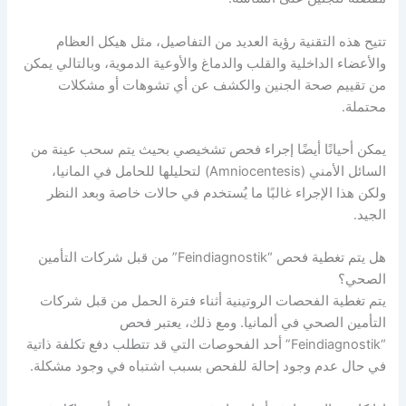
تتيح هذه التقنية رؤية العديد من التفاصيل، مثل هيكل العظام
والأعضاء الداخلية والقلب والدماغ والأوعية الدموية، وبالتالي يمكن
من تقييم صحة الجنين والكشف عن أي تشوهات أو مشكلات
محتملة.
يمكن أحيانًا أيضًا إجراء فحص تشخيصي بحيث يتم سحب عينة من
السائل الأمني (Amniocentesis) لتحليلها للحامل في المانيا،
ولكن هذا الإجراء غالبًا ما يُستخدم في حالات خاصة وبعد النظر
الجيد.
هل يتم تغطية فحص “Feindiagnostik” من قبل شركات التأمين
الصحي؟
يتم تغطية الفحصات الروتينية أثناء فترة الحمل من قبل شركات
التأمين الصحي في ألمانيا. ومع ذلك، يعتبر فحص
“Feindiagnostik” أحد الفحوصات التي قد تتطلب دفع تكلفة ذاتية
في حال عدم وجود إحالة للفحص بسبب اشتباه في وجود مشكلة.