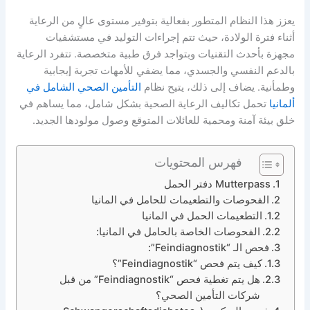
يعزز هذا النظام المتطور بفعالية بتوفير مستوى عالٍ من الرعاية
أثناء فترة الولادة، حيث تتم إجراءات التوليد في مستشفيات
مجهزة بأحدث التقنيات وبتواجد فرق طبية متخصصة. تتفرد الرعاية
بالدعم النفسي والجسدي، مما يضفي للأمهات تجربة إيجابية
وطمأنية. يضاف إلى ذلك، يتيح نظام
التأمين الصحي الشامل في
ألمانيا
تحمل تكاليف الرعاية الصحية بشكل شامل، مما يساهم في
خلق بيئة آمنة ومحمية للعائلات المتوقع وصول مولودها الجديد.
فهرس المحتويات
Mutterpass دفتر الحمل
الفحوصات والتطعيمات للحامل في المانيا
التطعيمات الحمل في المانيا
الفحوصات الخاصة بالحامل في المانيا:
فحص الـ “Feindiagnostik”:
كيف يتم فحص “Feindiagnostik”؟
هل يتم تغطية فحص “Feindiagnostik” من قبل
شركات التأمين الصحي؟