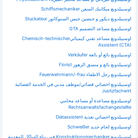
اوسبيلدونغ ميكانيك السفن Schiffsmechaniker
اوسبيلدونغ ديكور و جبصين جبس الستوكاتور Stuckateur
اوسبيلدونغ مساعد التصميم GTA
اوسبيلدونغ مساعد تقني كيميائيChemisch-technischer
Assistent (CTA)
اوسبيلدونغ بائع أو بائعة Verkäufer
اوسبيلدونغ بائع و منسق الزهور Florist
اوسبيلدونغ رجل الاطفاء Feuerwehrmann/-frau
اوسبيلدونغ اخصائي قضائي/موظف مدني في الخدمة القضائية
Justizfachwirt
اوسبيلدونغ مساعدة أو مساعد محامي
Rechtsanwaltsfachangestellte
اوسبيلدونغ اخصائي تغذية Diätassistent
اوسبيلدونغ لحام حديد Schweißer
اوسبيلدونغ Konstruktionsmechaniker فني بناء الهياكل المعدنية