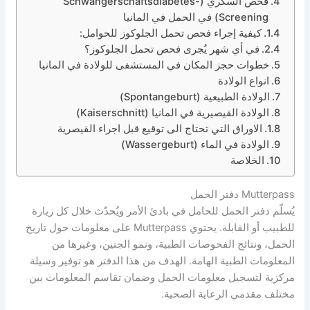
فحص السكري (Schwangerschaftsdiabetes-
Screening) في الحمل في المانيا
كيفية إجراء فحص تحمل الجلوكوز للحوامل:
في أي شهر يُجرى فحص تحمل الجلوكوز؟
خطوات حجز المكان في المستشفى للولادة في المانيا
انواع الولادة
الولادة الطبيعية (Spontangeburt)
الولادة القيصيرية في المانيا (Kaiserschnitt)
الاوراق التي تحتاج الى توقيع قبل اجراء القيصرية
الولادة في الماء (Wassergeburt)
الخلاصة
Mutterpass دفتر الحمل
يُسلّم دفتر الحمل للحامل في بادئ الأمر ويُحدّث خلال كل زيارة
للطبيب أو القابلة. يحتوي Mutterpass على معلومات حول تاريخ
الحمل، ونتائج الفحوصات الطبية، ونمو الجنين، وغيرها من
المعلومات الطبية الهامة. الهدف من هذا الدفتر هو توفير وسيلة
مركزية لتسجيل معلومات الحمل وضمان تقاسم المعلومات بين
مختلف مقدمي الرعاية الصحية.