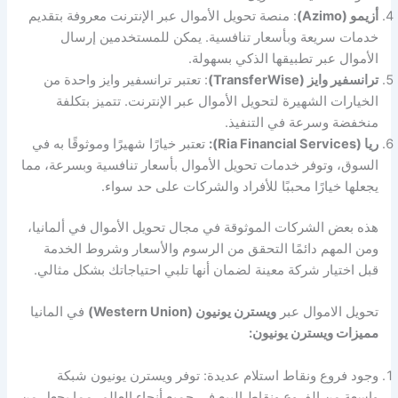
أزيمو (Azimo)
: منصة تحويل الأموال عبر الإنترنت معروفة بتقديم
خدمات سريعة وبأسعار تنافسية. يمكن للمستخدمين إرسال
الأموال عبر تطبيقها الذكي بسهولة.
ترانسفير وايز (TransferWise)
: تعتبر ترانسفير وايز واحدة من
الخيارات الشهيرة لتحويل الأموال عبر الإنترنت. تتميز بتكلفة
منخفضة وسرعة في التنفيذ.
ريا (Ria Financial Services):
تعتبر خيارًا شهيرًا وموثوقًا به في
السوق، وتوفر خدمات تحويل الأموال بأسعار تنافسية وبسرعة، مما
يجعلها خيارًا محببًا للأفراد والشركات على حد سواء.
هذه بعض الشركات الموثوقة في مجال تحويل الأموال في ألمانيا،
ومن المهم دائمًا التحقق من الرسوم والأسعار وشروط الخدمة
قبل اختيار شركة معينة لضمان أنها تلبي احتياجاتك بشكل مثالي.
تحويل الاموال عبر
ويسترن يونيون (Western Union)
في المانيا
مميزات ويسترن يونيون:
وجود فروع ونقاط استلام عديدة: توفر ويسترن يونيون شبكة
واسعة من الفروع ونقاط البيع في جميع أنحاء العالم، مما يجعل من