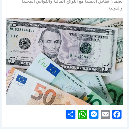
لضمان تطابق العملية مع اللوائح المالية والقوانين المحلية
والدولية.
S
W
M
E
F
h
h
e
m
a