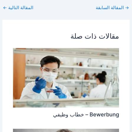
ar
at
s
ai
c
→
المقالة السابقة
المقالة التالية
←
e
s
s
l
e
A
e
b
p
n
o
مقالات ذات صلة
p
g
o
er
k
Bewerbung – خطاب وظيفي