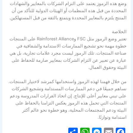
وضع هذه الرموز يعتمد على التزام الشركات بالمعايير والشهادات
المحددة من قبل هذه المنظمات أو الهيئات الدولية للتأكد من أن
المنتج يلتزم بالمعايير المحددة ويتمتع بالثقة من قبل المستهلكين.
الخلاصة
تعتبر وضع الرموز مثل FSC وRainforest Alliance على المنتجات
خطوة مهمة نحو تشجيع الممارسات الاستدامة والشفافية في
صناعة المنتجات. تلك الرموز ليست مجرد علامات تجارية، بل هي
عبارة عن تعبير عن التزام الشركات بمعايير صارمة للحفاظ على
البيئة وحقوق العمال.
من خلال فهمنا لهذه الرموز واستخدامها كمرشد لاختيار المنتجات.
نساهم جميعًا في دعم الممارسات المستدامة وتشجيع الشركات
على تبني معايير أعلى للإنتاج. إن اتخاذ القرارات المدروسة ودعم
المنتجات التي تحمل هذه الرموز يعكس التزامنا بالحفاظ على
البيئة ودعم المجتمعات المحلية، وهو خطوة نحو عالم أكثر
استدامة وتوازنًا.
S
W
M
E
F