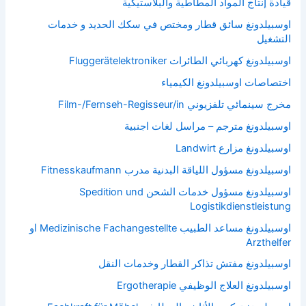
قيادة إنتاج المواد المطاطية والبلاستيكية
اوسبيلدونغ سائق قطار ومختص في سكك الحديد و خدمات
التشغيل
اوسبيلدونغ كهربائي الطائرات Fluggerätelektroniker
اختصاصات اوسبيلدونغ الكيمياء
مخرج سينمائي تلفزيوني Film-/Fernseh-Regisseur/in
اوسبيلدونغ مترجم – مراسل لغات اجنبية
اوسبيلدونغ مزارع Landwirt
اوسبيلدونغ مسؤول اللياقة البدنية مدرب Fitnesskaufmann
اوسبيلدونغ مسؤول خدمات الشحن Spedition und
Logistikdienstleistung
اوسبيلدونغ مساعد الطبيب Medizinische Fachangestellte او
Arzthelfer
اوسبيلدونغ مفتش تذاكر القطار وخدمات النقل
اوسبيلدونغ العلاج الوظيفي Ergotherapie