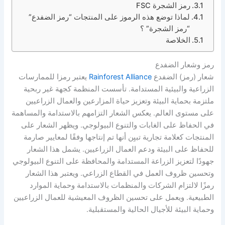
رمز الشجرة FSC
لماذا توضع هذه الرموز على المنتجات “رمز الضفدع”
“رمز الشجرة” ؟
الخلاصة
رمز وشعار الضفدع
شعار (رمز) الضفدع
Rainforest Alliance
يعتبر رمزا للممارسات
الزراعية والبيئية المستدامة. تأسست المنظمة كجهة غير ربحية
ملتزمة بحماية البيئة وتعزيز حياة المزارعين والعمال الزراعيين
على مستوى العالم. يعكس الشعار التزامهم بالاستدامة والمساهمة
في الحفاظ على الغابات والتنوع البيولوجي. ويظهر الشعار على
المنتجات كعلامة تجارية تبيِن أنها تم إنتاجها وفقًا لمعايير صارمة
للحفاظ على البيئة ودعم العمال الزراعيين. يشمل هذا الشعار
جهودًا لتعزيز الزراعة المستدامة والمحافظة على التنوع البيولوجي
وتحسين ظروف العمل في القطاع الزراعي. ويعتبر هذا الشعار
رمزًا لالتزام الشركات والمنظمات بالاستدامة وحماية الموارد
الطبيعية. ويعمل على تحسين الظروف المعيشية للعمال الزراعيين
وحماية البيئة للأجيال الحالية والمستقبلية.