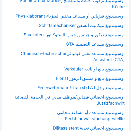
اوسبيلدونغ تركيب الأثاث والمطابخ Fachkraft für Möbel-,
Küche
اوسبيلدونغ فيزيائي أو مساعد مختبر الفيزياء Physiklaborant
اوسبيلدونغ ميكانيك السفن Schiffsmechaniker
اوسبيلدونغ ديكور و جبصين جبس الستوكاتور Stuckateur
اوسبيلدونغ مساعد التصميم GTA
اوسبيلدونغ مساعد تقني كيميائيChemisch-technischer
Assistent (CTA)
اوسبيلدونغ بائع أو بائعة Verkäufer
اوسبيلدونغ بائع و منسق الزهور Florist
اوسبيلدونغ رجل الاطفاء Feuerwehrmann/-frau
اوسبيلدونغ اخصائي قضائي/موظف مدني في الخدمة القضائية
Justizfachwirt
اوسبيلدونغ مساعدة أو مساعد محامي
Rechtsanwaltsfachangestellte
اوسبيلدونغ اخصائي تغذية Diätassistent