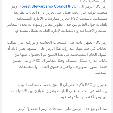
رمز الشجرة FSC
رمز FSC يرمز إلى
Forest Stewardship Council (FSC)
، وهو
منظمة دولية غير ربحية تعمل على تعزيز إدارة الغابات بطريقة
مستدامة. تأسست FSC لتعزيز ممارسات الإدارة المستدامة
للغابات حول العالم من خلال تطوير معايير وشهادات تحدد المعايير
البيئية والاجتماعية والاقتصادية لإدارة الغابات بشكل مستدام.
رمز FSC يظهر عادة على المنتجات الخشبية والورقية التي تمثلت
الغابات في صناعتها. عند رؤية هذا الرمز على المنتج، يعني ذلك أن
المواد الخام المستخدمة في هذا المنتج تم الحصول عليها من
غابات مدارة بشكل مستدام وفقًا لمعايير الـ FSC. والتي تضمن
حفظ التنوع البيولوجي واحترام حقوق العمال والمجتمعات
المحلية.
يعتبر رمز FSC تأكيدا على أن المنتج يدعم الاستدامة البيئية
ويساهم في الحفاظ على الغابات وتعزيز التوازن بين الاحتياجات
البيئية والاقتصادية والاجتماعية.
لماذا توضع هذه الرموز على المنتجات “رمز الضفدع” “رمز