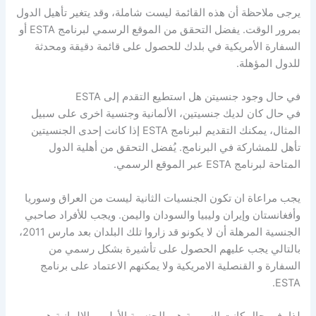
يرجى ملاحظة أن هذه القائمة ليست شاملة، وقد يتغير تأهيل الدول
بمرور الوقت. يفضل التحقق من الموقع الرسمي لبرنامج ESTA أو
السفارة الأمريكية في بلدك للحصول على قائمة دقيقة ومحدثة
للدول المؤهلة.
في حال وجود جنسيتن هل استطيع التقدم إلى ESTA
في حال كان لديك جنسيتين، الألمانية وجنسية اخرى على سبيل
المثال، يمكنك التقديم لبرنامج ESTA إذا كانت إحدى الجنسيتين
تأهل للمشاركة في البرنامج. يُفضل التحقق من أهلية الدول
المتاحة لبرنامج ESTA عبر الموقع الرسمي.
يجب مراعاة ان تكون الجنسيات الثانية ليست من العراق وسوريا
وأفغانستان وإيران وليبيا والسودان واليمن. ويجب للأفراد صاحبي
الجنسية المرهلة أن لا يكونو قد زاروا تلك البلدان بعد مارس 2011،
بالتالي يجب عليهم الحصول على تأشيرة بشكل رسمي من
السفارة و القنصلية الامريكية ولا يمكنهم الاعتماد على برنامج
ESTA.
لذا، في حال كانت السورية هي الجنسية الأولى و الالمانية هي