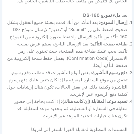
الخاص بك لتتمكن من متابعة حالة طلب التأشيرة الخاص بك.
بعد
ملء نموذج DS-160
إرسال النموذج:
بعد التأكد من أنك قمت بتعبئة جميع الحقول بشكل
صحيح، اضغط على زر “Submit” أو “تقديم” لإرسال نموذج DS-
160. تأكد من تأكيد الإرسال واحتفظ بصورة إلكترونية من النموذج.
طباعة صفحة التأكيد:
بعد الإرسال الناجح، سيتم عرض صفحة
تأكيد. يجب عليك طباعة هذه الصفحة، حيث تحتوي على رمز
الاستمرار (Confirmation Code). يفضل حفظ نسخة إلكترونية من
صفحة التأكيد أيضًا.
دفع رسوم التأشيرة:
بعض أنواع التأشيرات قد تتطلب دفع رسوم.
تحقق من موقع السفارة لمعرفة ما إذا كان يتعين عليك دفع رسوم
التأشيرة وكيفية ذلك. في بعض الحالات، تكون هناك إرشادات حول
كيفية دفع الرسوم عبر الإنترنت.
تحديد موعد المقابلة (إن كانت هناك):
إذا كنت بحاجة إلى حضور
مقابلة في السفارة أو القنصلية، قم بتحديد موعد للمقابلة. قد
تكون هناك خيارات لتحديد الموعد عبر الإنترنت.
المستندات المطلوبة لمقابلة الفيزا للسفر إلى امريكا