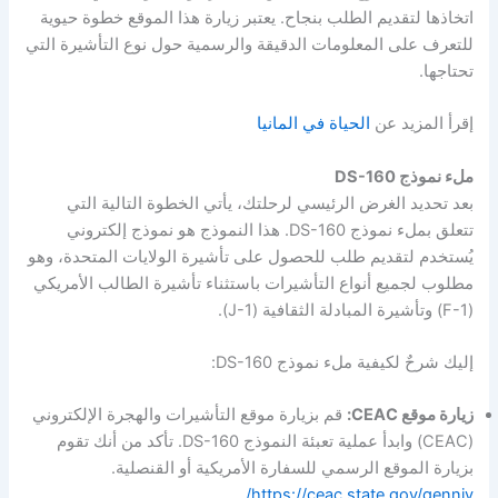
اتخاذها لتقديم الطلب بنجاح. يعتبر زيارة هذا الموقع خطوة حيوية
للتعرف على المعلومات الدقيقة والرسمية حول نوع التأشيرة التي
تحتاجها.
إقرأ المزيد عن
الحياة في المانيا
ملء نموذج DS-160
بعد تحديد الغرض الرئيسي لرحلتك، يأتي الخطوة التالية التي
تتعلق بملء نموذج DS-160. هذا النموذج هو نموذج إلكتروني
يُستخدم لتقديم طلب للحصول على تأشيرة الولايات المتحدة، وهو
مطلوب لجميع أنواع التأشيرات باستثناء تأشيرة الطالب الأمريكي
(F-1) وتأشيرة المبادلة الثقافية (J-1).
إليك شرحٌ لكيفية ملء نموذج DS-160:
زيارة موقع CEAC:
قم بزيارة موقع التأشيرات والهجرة الإلكتروني
(CEAC) وابدأ عملية تعبئة النموذج DS-160. تأكد من أنك تقوم
بزيارة الموقع الرسمي للسفارة الأمريكية أو القنصلية.
https://ceac.state.gov/genniv/