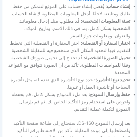
إنشاء حساب:
يُفضل إنشاء حساب على الموقع لتتمكن من حفظ
طلبك ومتابعته لاحقًا. أدخل المعلومات المطلوبة لإنشاء الحساب.
تعبئة المعلومات الشخصية:
قُد مطلوب منك إدخال معلوماتك
الشخصية بشكل كامل، بما في ذلك الاسم، وتاريخ الميلاد،
والعنوان، ومعلومات جواز السفر.
اختيار السفارة أو القنصلية:
اختر السفارة أو القنصلية التي تخطط
للتقديم فيها لتحديد المكان الذي ستخضع فيه للمقابلة الشخصية.
تحميل الصورة الشخصية:
قُد تحتاج إلى تحميل صورتك الشخصية
وفقًا للمواصفات المطلوبة. تأكد من أن الصورة تتوافق مع القواعد
المحددة.
تحديد نوع التأشيرة:
حدد نوع التأشيرة الذي تقدم له، مثل تأشيرة
السياحة أو تأشيرة العمل أو غيرها.
حفظ وإرسال النموذج:
بعد ملء النموذج بشكل كامل، قم بحفظه
واحرص على استخدام رمز التأكيد الخاص بك. ثم قم بإرسال
النموذج لتكملة عملية التقديم.
بعد إرسال النموذج DS-160، ستحتاج إلى طباعة صفحة التأكيد
واصطحابها إلى موعد المقابلة. تأكد من الاحتفاظ برقم التأكيد