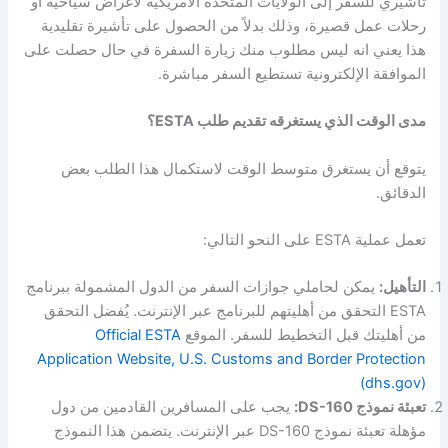
تأشيري للسفر إلى الولايات المتحدة الأمريكية لأغراض سياحية أو
رحلات عمل قصيرة، وذلك بدلاً من الحصول على تأشيرة تقليدية
هذا يعني انه ليس مطلوب منك زيارة السفرة في حال حصلت على
الموافقة الإلكترونية تستطيع السفر مباشرة.
مدى الوقت الذي يستغرقه تقديم طلب ESTA؟
يتوقع أن يستغرق متوسط الوقت لاستكمال هذا الطلب بعض
الدقائق.
تعمل عملية ESTA على النحو التالي:
التأهيل:
يمكن لحاملي جوازات السفر من الدول المشمولة ببرنامج
ESTA التحقق من أهليتهم للبرنامج عبر الإنترنت. يُفضل التحقق
من أهليتك قبل التخطيط للسفر. الموقع
Official ESTA
Application Website, U.S. Customs and Border Protection
(dhs.gov)
تعبئة نموذج DS-160:
يجب على المسافرين القادمين من دول
مؤهلة تعبئة نموذج DS-160 عبر الإنترنت. يتضمن هذا النموذج