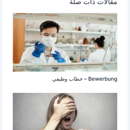
مقالات ذات صلة
p
g
o
er
k
Bewerbung – خطاب وظيفي