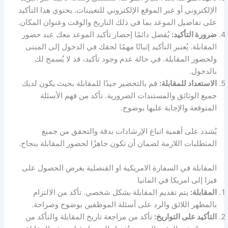
الإلكتروني أو عبر الموقع الإلكتروني للتعيينات. يحتوي هذا التأكيد
على تفاصيل الموعد بما في ذلك التاريخ والوقت وعنوان المكان.
ضرورة التأكيد:
يُفضل دائمًا إحضار تأكيد الموعد معك عند حضور
المقابلة. يُعتبر التأكيد إثباتًا مهمًا لحقك في الدخول إلى المبنى
ولحضور المقابلة. في حالة عدم وجود تأكيد، قد لا يُسمح لك
بالدخول.
الاستعداد للمقابلة:
قم بالتحضير جيدًا للمقابلة بحيث يكون لديك
جميع الوثائق والمستندات الضرورية. تأكد من فهم الأسئلة
المتوقعة والإجابة عليها بوضوح.
يُشدد على أهمية اتباع الإرشادات بدقة والتحقق من جميع
المتطلبات اللازمة لضمان أن تكون جاهزًا لحضور المقابلة بنجاح.
المقابلة في السفارة الامريكية او القنصلية بغرض الحصول على
فيزا إلى امريكا في المانيا
المقابلة:
يتم تقديم المقابلة بشكل شخصي. تأكد من الالتزام
بالمظهر اللائق والرد على أسئلة الموظفين بوضوح وصراحة.
التأكيد على التواريخ:
تأكد من مراجعة تاريخ المقابلة والتأكد من