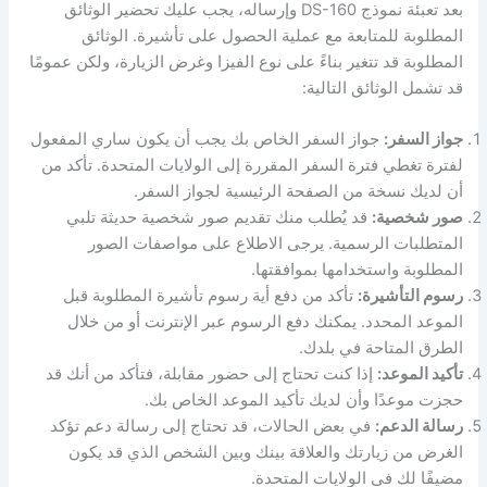
بعد تعبئة نموذج DS-160 وإرساله، يجب عليك تحضير الوثائق
المطلوبة للمتابعة مع عملية الحصول على تأشيرة. الوثائق
المطلوبة قد تتغير بناءً على نوع الفيزا وغرض الزيارة، ولكن عمومًا
قد تشمل الوثائق التالية:
جواز السفر:
جواز السفر الخاص بك يجب أن يكون ساري المفعول
لفترة تغطي فترة السفر المقررة إلى الولايات المتحدة. تأكد من
أن لديك نسخة من الصفحة الرئيسية لجواز السفر.
صور شخصية:
قد يُطلب منك تقديم صور شخصية حديثة تلبي
المتطلبات الرسمية. يرجى الاطلاع على مواصفات الصور
المطلوبة واستخدامها بموافقتها.
رسوم التأشيرة:
تأكد من دفع أية رسوم تأشيرة المطلوبة قبل
الموعد المحدد. يمكنك دفع الرسوم عبر الإنترنت أو من خلال
الطرق المتاحة في بلدك.
تأكيد الموعد:
إذا كنت تحتاج إلى حضور مقابلة، فتأكد من أنك قد
حجزت موعدًا وأن لديك تأكيد الموعد الخاص بك.
رسالة الدعم:
في بعض الحالات، قد تحتاج إلى رسالة دعم تؤكد
الغرض من زيارتك والعلاقة بينك وبين الشخص الذي قد يكون
مضيفًا لك في الولايات المتحدة.