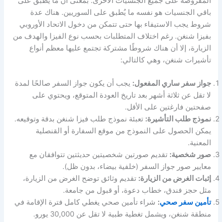
المفروضة على جميع الجنسيات الأخرى. بمعنى أن ما يُطبق على
باقي الجنسيات هو نفسه ما يُطبق على السوريين. هناك عدة
شروط يجب الاستيفاء بها حتى تتمكن من دخول الاتحاد الأوروبي
بفيزا شنغن. رغم اختلاف المتطلبات بحسب نوع الفيزا والهدف من
الزيارة، إلا أن هناك شروطًا مشتركة تجتمع عليها معظم أنواع
تأشيرات شنغن، وهي كالتالي:
جواز سفر ساري المفعول:
يجب أن يكون جواز السفر صالحًا لمدة
لا تقل عن ثلاثة أشهر بعد تاريخ العودة المتوقع، ويحتوي على
صفحتين فارغتين على الأقل.
نموذج طلب التأشيرة:
تعبئة نموذج طلب فيزا شنغن بدقة وتوقيعه.
يمكن الحصول على النموذج من موقع السفارة أو القنصلية
المعنية.
صور شخصية:
تقديم صورتين شخصيتين حديثتين تتوافقان مع
معايير صور جواز السفر (خلفية بيضاء، بدون ظل).
إثبات الغرض من الزيارة:
تقديم وثائق توضح الغرض من الزيارة،
مثل حجز فندق، خطاب دعوة، أو قبول من جامعة.
تأمين سفر صحي
:
شراء تأمين صحي يغطي كامل فترة الإقامة في
منطقة شنغن، ويشمل تغطية طبية لا تقل عن 30,000 يورو.