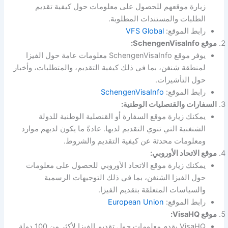
زيارة موقعهم للحصول على معلومات حول كيفية تقديم
الطلبات والمستندات المطلوبة.
رابط الموقع:
VFS Global
موقع SchengenVisaInfo:
يوفر موقع SchengenVisaInfo معلومات عامة حول الفيزا
لمنطقة شنغن، بما في ذلك كيفية التقديم، والمتطلبات، وأخبار
حول التأشيرات.
رابط الموقع:
SchengenVisaInfo
السفارات والقنصليات الوطنية:
يمكنك زيارة موقع السفارة أو القنصلية الوطنية للدولة
الشنغنية التي تنوي التقديم لديها. عادةً ما يكون لديهم موارد
ومعلومات محدثة عن كيفية التقديم والشروط.
موقع الاتحاد الأوروبي:
يمكنك زيارة موقع الاتحاد الأوروبي للحصول على معلومات
حول الفيزا الشنغن، بما في ذلك التوجيهات الرسمية
والسياسات المتعلقة بتقديم الفيزا.
رابط الموقع:
European Union
موقع VisaHQ:
VisaHQ يقدم معلومات حول تقديم الفيزا لأكثر من 100 دولة