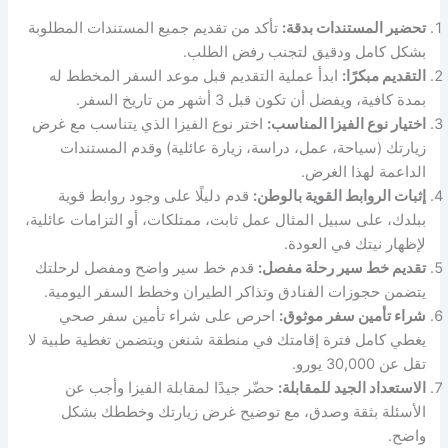
تحضير المستندات بدقة:
تأكد من تقديم جميع المستندات المطلوبة
بشكل كامل ودقيق لتجنب رفض الطلب.
التقديم مبكرًا:
ابدأ عملية التقديم قبل موعد السفر المخطط له
بمدة كافية، ويفضل أن تكون قبل 3 أشهر من تاريخ السفر.
اختيار نوع الفيزا المناسب:
اختر نوع الفيزا الذي يتناسب مع غرض
زيارتك (سياحة، عمل، دراسة، زيارة عائلية) وقدم المستندات
الداعمة لهذا الغرض.
إثبات الروابط القوية بالوطن:
قدم دليلًا على وجود روابط قوية
ببلدك، على سبيل المثال عمل ثابت، ممتلكات، أو التزامات عائلية،
لإظهار نيتك في العودة.
تقديم خط سير رحلة مفصل:
قدم خط سير واضح ومفصل لرحلتك
يتضمن حجوزات الفنادق وتذاكر الطيران وخطط السفر اليومية.
شراء تأمين سفر موثوق:
احرص على شراء تأمين سفر صحي
يغطي كامل فترة إقامتك في منطقة شنغن ويتضمن تغطية طبية لا
تقل عن 30,000 يورو.
الاستعداد الجيد للمقابلة:
حضّر جيدًا لمقابلة الفيزا وأجب عن
الأسئلة بثقة وصدق، مع توضيح غرض زيارتك وخططك بشكل
واضح.