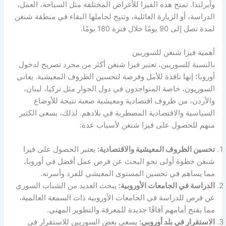
وأيرلندا. تمنح هذه الفيزا للأغراض المختلفة مثل السياحة، العمل،
الدراسة، أو الزيارة العائلية، وتتيح لحاملها البقاء في منطقة شنغن
لمدة تصل إلى 90 يومًا خلال فترة 180 يومًا.
أهمية فيزا شنغن للسوريين
بالنسبة للسوريين، تعتبر فيزا شنغن أكثر من مجرد تصريح لدخول
أوروبا؛ إنها نافذة للأمل وفرصة لتحسين الظروف المعيشية. يعاني
السوريون، خاصة المتواجدون في دول الجوار مثل تركيا، لبنان،
والأردن، من ظروف اقتصادية ومعيشية صعبة نتيجة للأوضاع
السياسية والاقتصادية المضطربة في بلادهم. لذلك، يسعى الكثير
منهم للحصول على فيزا شنغن لأسباب عدة:
تحسين الظروف المعيشية والاقتصادية:
يعتبر الحصول على فيزا
شنغن خطوة أولى نحو البحث عن فرص عمل أفضل في أوروبا،
مما يساهم في تحسين المستوى المعيشي للفرد وأسرته.
الدراسة في الجامعات الأوروبية:
يبحث العديد من الشباب السوري
عن فرص للدراسة في الجامعات الأوروبية ذات السمعة العالمية،
مما يفتح أمامهم آفاقًا جديدة للمعرفة والتطوير المهني.
الاستقرار في بلد أوروبي:
يسعى بعض السوريين للاستقرار في