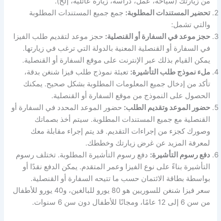
من زيارتك (سياحة، عمل، دراسة، زيارة عائلية، إلخ).
تحضير المستندات المطلوبة:
جمع جميع المستندات المطلوبة
والتي تشمل:
حجز موعد في السفارة أو القنصلية:
حجز موعد لتقديم طلب الفيزا
في السفارة أو القنصلية المعنية بالدولة التي ترغب في زيارتها.
يمكن القيام بذلك عبر الإنترنت على موقع السفارة أو القنصلية.
ملء نموذج طلب التأشيرة:
تعبئة نموذج طلب فيزا شنغن بدقة،
تأكد من إدخال جميع المعلومات المطلوبة بشكل صحيح. يمكنك
الحصول على النموذج من موقع السفارة أو القنصلية.
حضور الموعد وتقديم الطلب:
حضور الموعد المحدد في السفارة أو
القنصلية مع جميع المستندات المطلوبة. سيتم أخذ بصماتك
وصورك كجزء من إجراءات التقديم. قد يتم إجراء مقابلة معك
لمعرفة المزيد عن غرض زيارتك وخططك.
دفع رسوم التأشيرة:
دفع رسوم التأشيرة المطلوبة. تختلف رسوم
التأشيرة بناءً على نوع الفيزا وعمر المتقدم. يمكن الدفع نقدًا أو
بواسطة بطاقة الائتمان حسب ما تتيحه السفارة أو القنصلية.
سعر فيزا شنغن للسوريين هو 80 يورو للبالغين، و40 يورو للأطفال
من سن 6 إلى 12 عامًا، ومجانًا للأطفال دون سن 6 سنوات.