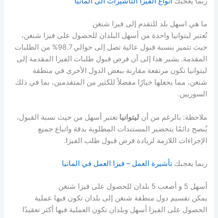
ربما يعجبك
انواع الفيزا التأشيرات الى المانيا
ما هي اسهل بلد للتقدم إلى فيزا شنغن
تُعتبر ليتوانيا واحدة من أسهل البلدان للحصول على فيزا شنغن،
حيث تتميز بنسبة قبول عالية تصل إلى حوالي 98.7% من الطلبات
المقدمة. يشير هذا إلى أن فرص قبول طلبات الفيزا المقدمة إلى
ليتوانيا تكون مرتفعة مقارنة ببعض الدول الأخرى في منطقة
شنغن، مما يجعلها خيارًا مفضلاً للكثير من المتقدمين، بما في ذلك
السوريين.
ملاحظة: بالرغم من أن
ليتوانيا
تعتبر أسهل من حيث نسبة القبول،
يُنصح دائمًا بتحضير المستندات المطلوبة بدقة واتباع جميع
الإجراءات اللازمة لزيادة فرص قبول طلب الفيزا.
ربما يعجبك
تأشيرة العمل – فيزا العمل في المانيا
أسهل 5 و أصعب 5 بلدان للحصول على فيزا شنغن
يمكن تقسيم دول منطقة شنغن إلى بلدان تكون فيها عملية
الحصول على الفيزا أسهل وبلدان تكون العملية فيها أكثر تعقيدًا