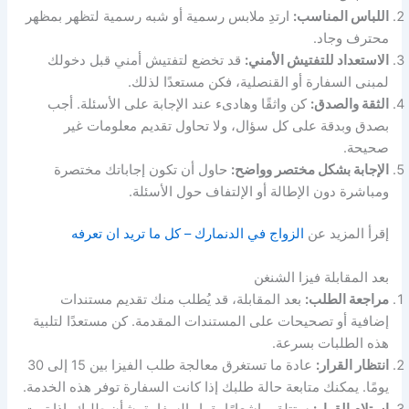
اللباس المناسب:
ارتدِ ملابس رسمية أو شبه رسمية لتظهر بمظهر
محترف وجاد.
الاستعداد للتفتيش الأمني:
قد تخضع لتفتيش أمني قبل دخولك
لمبنى السفارة أو القنصلية، فكن مستعدًا لذلك.
الثقة والصدق:
كن واثقًا وهادىء عند الإجابة على الأسئلة. أجب
بصدق وبدقة على كل سؤال، ولا تحاول تقديم معلومات غير
صحيحة.
الإجابة بشكل مختصر وواضح:
حاول أن تكون إجاباتك مختصرة
ومباشرة دون الإطالة أو الإلتفاف حول الأسئلة.
إقرأ المزيد عن
الزواج في الدنمارك – كل ما تريد ان تعرفه
بعد المقابلة فيزا الشنغن
مراجعة الطلب:
بعد المقابلة، قد يُطلب منك تقديم مستندات
إضافية أو تصحيحات على المستندات المقدمة. كن مستعدًا لتلبية
هذه الطلبات بسرعة.
انتظار القرار:
عادة ما تستغرق معالجة طلب الفيزا بين 15 إلى 30
يومًا. يمكنك متابعة حالة طلبك إذا كانت السفارة توفر هذه الخدمة.
استلام القرار:
ستتلقى إشعارًا بقرار السفارة بشأن طلبك. إذا تمت