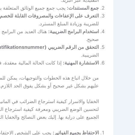
التقليدية عبر البريد.
جمع المستندات:
يجب جمع جميع الوثائق المتعلقة ب
التعرف على الإعفاءات والمصروفات القابلة للخصم:
للضريبة وزيادة المبلغ المسترد.
استخدام البرامج الضريبية:
هناك العديد من البرامج 
صحيح.
التحقق من الرقم الضريبي (Identifikationsnummer):
الضريبية.
الاستشارة المهنية:
إذا كانت الحالة المالية معقدة
من خلال اتباع هذه الخطوات والتوجيهات، يمكن للم
عليهم بشكل غير صحيح أو بشكل يفوق الحد اللازم.
الخفايا والاسرار كيفية استرجاع الضرائب في المانيا
لتحسين الوضع الضريبي ومعرفة كيفية استرجاع الضر
الجميع على دراية بها. إليك بعض النصائح والخفايا ا
الاحتفاظ بجميع الفواتير:
يجب على الشخص الاحتفاظ ب