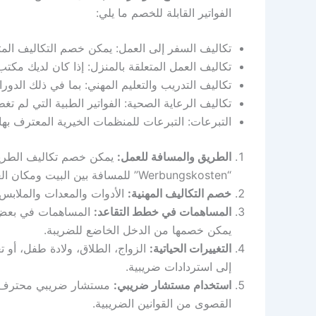
الفواتير القابلة للخصم ما يلي:
تكاليف السفر إلى العمل: يمكن خصم التكاليف المتع
تكاليف العمل المتعلقة بالمنزل: إذا كان لديك مك
تكاليف التدريب والتعليم المهني: بما في ذلك الدورات
تكاليف الرعاية الصحية: الفواتير الطبية التي لم تغط
التبرعات: التبرعات للمنظمات الخيرية المعترف ب
الطريق والمسافة للعمل:
يمكن خصم تكاليف الطريق م
“Werbungskosten” للمسافة بين البيت ومكان العمل. تُحسب المصاريف بناءً على عدد الكيلومترات.
خصم التكاليف المهنية:
الأدوات والمعدات والملابس 
المساهمات في خطط التقاعد:
يمكن خصمها من الدخل الخاضع للضريبة.
التغييرات الحياتية:
الزواج، الطلاق، ولادة طفل، أو 
إلى استردادات ضريبية.
استخدام مستشار ضريبي:
مستشار ضريبي محترف يم
القصوى من القوانين الضريبية.