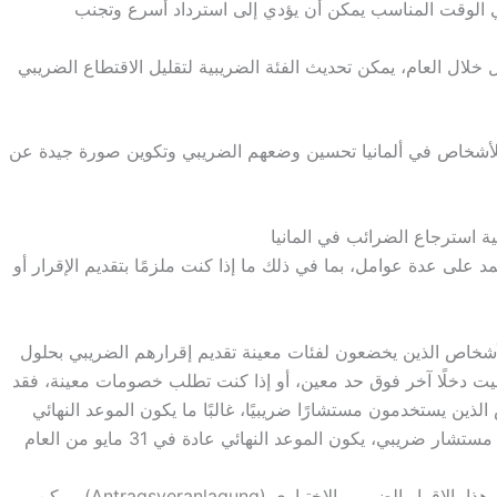
ي الوقت المناسب يمكن أن يؤدي إلى استرداد أسرع وتجنب
 خلال العام، يمكن تحديث الفئة الضريبية لتقليل الاقتطاع الضريبي
لأشخاص في ألمانيا تحسين وضعهم الضريبي وتكوين صورة جيدة عن
ة استرجاع الضرائب في المانيا
تمد على عدة عوامل، بما في ذلك ما إذا كنت ملزمًا بتقديم الإقرار أو
خاص الذين يخضعون لفئات معينة تقديم إقرارهم الضريبي بحلول
لقيت دخلًا آخر فوق حد معين، أو إذا كنت تطلب خصومات معينة، فقد
لذين يستخدمون مستشارًا ضريبيًا، غالبًا ما يكون الموعد النهائي
في 31 يوليو من العام التالي للسنة الضريبية. بدون مستشار ضريبي، يكون الموعد النهائي عادة في 31 مايو من العام
يُعرف هذا بالإقرار الضريبي الاختياري (Antragsveranlagung). يمكن