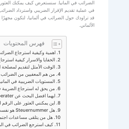
في عملية تقديم الإقرار الضريبي واسترداد الضرائ
قد تراودك حول الضرائب في ألمانيا، لتكون مجهزًا
الألماني.
فهرس المحتويات
اهمية وكيفية استرجاع الضرائب 
الخفايا والاسرار كيفية استرجا
الوقت الأمثل لتقديم لمصلحة ا
من هم المعفيين من الضرائب ف
المستويات الضريبية في المانيا
من يحق له استرجاع الضريبة في 
ايهما افضل البحث عن steuerberater او برنامج حساب الضريبة في المانيا
اين يمكنني العثور على الرقم الضريبي tifikationsnummer
هل Steuernummer هو نفسه Identifikationsnummer في المانيا
هل من يتلقى مساعدات اجتماع
كيف استرجع الضرائب في المط