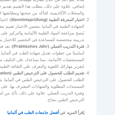
إضافي. علاوة على ذلك، يتطلب هذا التقييم تقديم 
والسجلات الأكاديمية، للتأكد من صحتها ومطابقتها لل
اختبار المعرفة الطبية (Kenntnisprüfung):
اختبا
الشهادة الطبية في ألمانيا. يتضمن الاختبار تقييم معرف
يُنصح بمراجعة المواد الطبية الألمانية والتركيز عل
تدريبية متخصصة للمساعدة في التحضير للاختبار بن
فترة التدريب العملي (Praktisches Jahr):
أساسيًا من خطوات تعديل شهادة الطب في ألمانيا
المستشفيات الألمانية، مما يساعدك على التكيف مع 
لتعزيز مهاراتك اللغوية والتعرف على الثقافة الطبية
تقديم الطلب للحصول على الترخيص الطبي (Approbation):
الطلب للحصول على الترخيص الطبي في ألمانيا. يت
المستندات المطلوبة والشهادات المعترف بها. على س
وفترة التدريب العملي. علاوة على ذلك، تأكد من 
الترخيص الطبي بنجاح.
إقرأ المزيد عن
أفضل جامعات الطب في ألمانيا