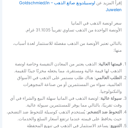
إقرأ المزيد عن
اوسبيلدونغ صائغ الذهب Goldschmied/in –
Juwelen
سعر اونصة الذهب في المانيا
الأونصة الواحدة من الذهب تساوي تقريباً 31.1035 غرام.
بالتالي تعتبر الأونصة من الذهب مفضلة للاستثمار لعدة أسباب،
منها:
قيمتها العالية
: الذهب يعتبر من المعادن النفيسة وخاصة اونصة
الذهب لها قيمة عالية ومستقرة، مما يجعله مخزنًا جيدًا للقيمة.
الطلب العالمي
: هناك طلب مستمر على الذهب في الأسواق
العالمية، سواء من المستثمرين أو من صناعة المجوهرات
والتكنولوجيا.
سيولة عالية
: اونصة الذهب في المانيا سهلة البيع والشراء في أي
وقت تقريبًا، بالتالي مما يوفر للمستثمرين سيولة عالية.
التحوط ضد التضخم
: يُستخدم الذهب كوسيلة للتحوط ضد التضخم،
حيث يحافظ على قيمته عندما ترتفع أسعار السلع والخدمات.
التنويع
: يساعد الاستثمار في الذهب في تنويع المحفظة