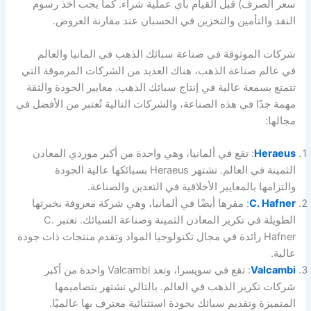
سعر الصرف) قبل القيام بأي عملية شراء. كما يجب أخذ رسوم
النقد والتأمين والتخزين في الحسبان عند مقارنة العروض.
شركات الموثوقة في صناعة سبائك الذهب في المانيا والعالم
في عالم صناعة الذهب، هناك العديد من الشركات المرموقة التي
تتمتع بسمعة عالية في إنتاج سبائك الذهب. معايير الجودة والثقة
مهمة جدًا في هذه الصناعة، والشركات التالية تُعتبر من الأفضل في
مجالها:
Heraeus
: تقع في ألمانيا، وهي واحدة من أكبر موردي المعادن
الثمينة في العالم. تشتهر Heraeus بسبائكها عالية الجودة
والتزامها بالمعايير الأخلاقية في التعدين والصناعة.
C. Hafner
: مقرها أيضًا في ألمانيا، وهي شركة معروفة بخبرتها
الطويلة في تكرير المعادن الثمينة وصناعة السبائك. تعتبر C.
Hafner رائدة في مجال تكنولوجيا المواد وتقدم منتجات ذات جودة
عالية.
Valcambi
: تقع في سويسرا، وتعد Valcambi واحدة من أكبر
شركات تكرير الذهب في العالم. بالتالي تشتهر بتصاميمها
المتميزة وتقديم سبائك بجودة استثنائية معترف بها عالميًا.