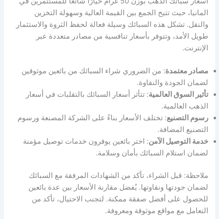
اسعار سبائك الذهب بوزن 50 غرام خيارًا شائعًا للمستثمرين في
المانيا، حيث تتيح الجمع بين القيمة العالية وسهولة التخزين
والنقل. تشكل هذه السبائك وسيلة فعالة لحفظ الثروة والاستثمار
طويل الأمد، وتتوفر بأسعار تنافسية من مصادر متعددة عبر
الإنترنت.
مصادر معتمدة
: من الضروري شراء السبائك من بائعين موثوقين
لضمان الجودة والنقاوة.
تأثير السوق العالمية
: تتأثر أسعار السبائك بالتقلبات في أسعار
الذهب العالمية.
رسوم التصنيع
: تختلف الأسعار بناءً على الشركة المصنعة ورسوم
التصنيع المضافة.
خدمة التوصيل الآمن
: اختر بائعين يوفرون خدمات توصيل مؤمنة
لضمان استلام السبائك بأمان وسلامة.
ملاحظة: قبل الشراء، تأكد من الشهادات المرفقة مع السبائك
لضمان جودتها ونقاوتها. يُفضل مقارنة الأسعار بين عدة بائعين
للحصول على أفضل صفقة ممكنة. لتجنب الاحتيال، تأكد من
التعامل مع مواقع موثوقة ومعروفة.