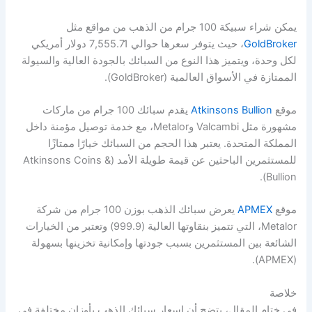
يمكن شراء سبيكة 100 جرام من الذهب من مواقع مثل
GoldBroker
، حيث يتوفر سعرها حوالي 7,555.71 دولار أمريكي
لكل وحدة، ويتميز هذا النوع من السبائك بالجودة العالية والسيولة
الممتازة في الأسواق العالمية (GoldBroker).
موقع
Atkinsons Bullion
يقدم سبائك 100 جرام من ماركات
مشهورة مثل Valcambi وMetalor، مع خدمة توصيل مؤمنة داخل
المملكة المتحدة. يعتبر هذا الحجم من السبائك خيارًا ممتازًا
للمستثمرين الباحثين عن قيمة طويلة الأمد (Atkinsons Coins &
Bullion).
موقع
APMEX
يعرض سبائك الذهب بوزن 100 جرام من شركة
Metalor، التي تتميز بنقاوتها العالية (999.9) وتعتبر من الخيارات
الشائعة بين المستثمرين بسبب جودتها وإمكانية تخزينها بسهولة
(APMEX).
خلاصة
في ختام المقال، يتضح أن اسعار سبائك الذهب بأوزان مختلفة في