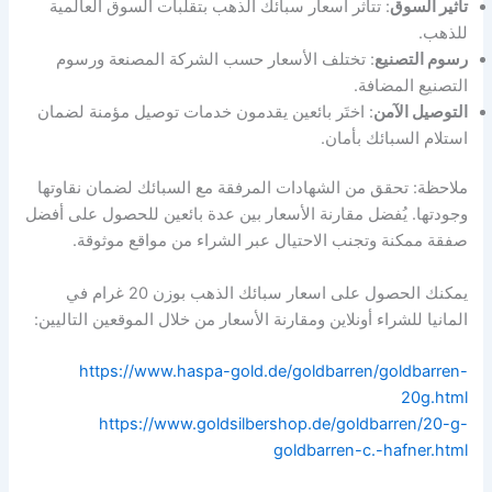
تأثير السوق
: تتأثر أسعار سبائك الذهب بتقلبات السوق العالمية
للذهب.
رسوم التصنيع
: تختلف الأسعار حسب الشركة المصنعة ورسوم
التصنيع المضافة.
التوصيل الآمن
: اختَر بائعين يقدمون خدمات توصيل مؤمنة لضمان
استلام السبائك بأمان.
ملاحظة: تحقق من الشهادات المرفقة مع السبائك لضمان نقاوتها
وجودتها. يُفضل مقارنة الأسعار بين عدة بائعين للحصول على أفضل
صفقة ممكنة وتجنب الاحتيال عبر الشراء من مواقع موثوقة.
يمكنك الحصول على اسعار سبائك الذهب بوزن 20 غرام في
المانيا للشراء أونلاين ومقارنة الأسعار من خلال الموقعين التاليين:
https://www.haspa-gold.de/goldbarren/goldbarren-
20g.html
https://www.goldsilbershop.de/goldbarren/20-g-
goldbarren-c.-hafner.html