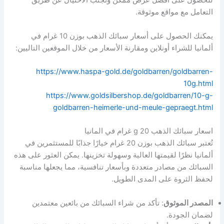
للحصول على أفضل عرض ممكن وتجنب الاحتيال عن طريق
التعامل مع مواقع موثوقة.
يمكنك الحصول على أسعار سبائك الذهب بوزن 10 غرام في
ألمانيا للشراء أونلاين ومقارنة الأسعار من خلال الموقعين التاليين:
https://www.haspa-gold.de/goldbarren/goldbarren-
10g.html
https://www.goldsilbershop.de/goldbarren/10-g-
goldbarren-heimerle-und-meule-gepraegt.html
اسعار سبائك الذهب 20 g غرام في المانيا
تُعتبر سبائك الذهب بوزن 20 غرام خيارًا جذابًا للمستثمرين في
ألمانيا نظرًا لقيمتها العالية وسهولة تخزينها. يمكن العثور على هذه
السبائك من مصادر متعددة وبأسعار تنافسية، مما يجعلها مناسبة
لحفظ الثروة على المدى الطويل.
المصدر الموثوق
: تأكد من شراء السبائك من بائعين معتمدين
لضمان الجودة.