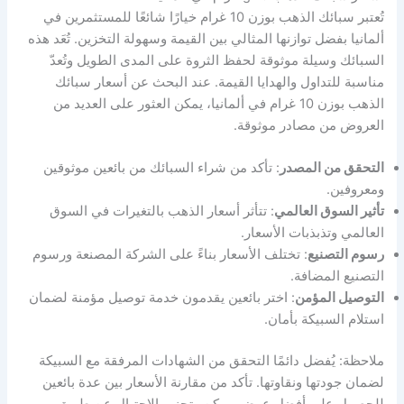
تُعتبر سبائك الذهب بوزن 10 غرام خيارًا شائعًا للمستثمرين في
ألمانيا بفضل توازنها المثالي بين القيمة وسهولة التخزين. تُعَد هذه
السبائك وسيلة موثوقة لحفظ الثروة على المدى الطويل وتُعدّ
مناسبة للتداول والهدايا القيمة. عند البحث عن أسعار سبائك
الذهب بوزن 10 غرام في ألمانيا، يمكن العثور على العديد من
العروض من مصادر موثوقة.
التحقق من المصدر
: تأكد من شراء السبائك من بائعين موثوقين
ومعروفين.
تأثير السوق العالمي
: تتأثر أسعار الذهب بالتغيرات في السوق
العالمي وتذبذبات الأسعار.
رسوم التصنيع
: تختلف الأسعار بناءً على الشركة المصنعة ورسوم
التصنيع المضافة.
التوصيل المؤمن
: اختر بائعين يقدمون خدمة توصيل مؤمنة لضمان
استلام السبيكة بأمان.
ملاحظة: يُفضل دائمًا التحقق من الشهادات المرفقة مع السبيكة
لضمان جودتها ونقاوتها. تأكد من مقارنة الأسعار بين عدة بائعين