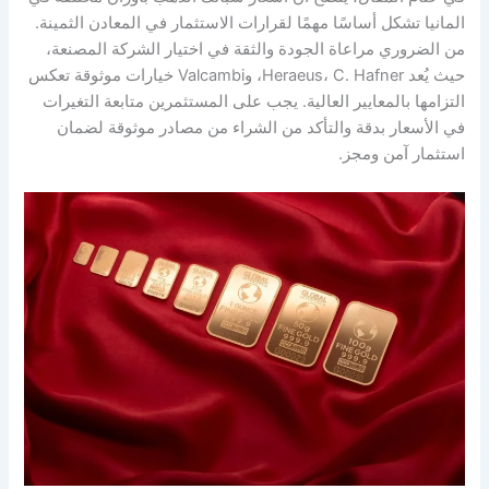
المانيا تشكل أساسًا مهمًا لقرارات الاستثمار في المعادن الثمينة.
من الضروري مراعاة الجودة والثقة في اختيار الشركة المصنعة،
حيث يُعد Heraeus، C. Hafner، وValcambi خيارات موثوقة تعكس
التزامها بالمعايير العالية. يجب على المستثمرين متابعة التغيرات
في الأسعار بدقة والتأكد من الشراء من مصادر موثوقة لضمان
استثمار آمن ومجز.