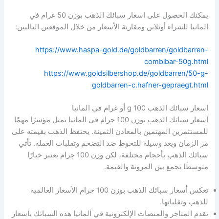
يمكنك الحصول على اسعار سبائك الذهب بوزن 50 غرام في
المانيا للشراء أونلاين ومقارنة الأسعار من خلال الموقعين التاليين:
https://www.haspa-gold.de/goldbarren/goldbarren-
combibar-50g.html
https://www.goldsilbershop.de/goldbarren/50-g-
goldbarren-c.hafner-gepraegt.html
اسعار سبائك الذهب 100 g أو غرام في المانيا
أسعار سبائك الذهب بوزن 100 جرام في المانيا تمثل مؤشرًا مهمًا
للمستثمرين المهتمين بالمعادن الثمينة. يحتفظ الذهب بقيمته على
مر الزمان ويعد وسيلة للتحوط ضد التضخم وتقلبات العملة. تأتي
سبائك الذهب بأحجام مختلفة، لكن وزن 100 جرام يعتبر خيارًا
متوسطًا يجمع بين المرونة والقيمة.
تعكس أسعار سبائك الذهب بوزن 100 جرام الأسعار العالمية
للذهب وتقلباتها.
تقدم المتاجر والمنصات الإلكترونية في ألمانيا هذه السبائك بأسعار