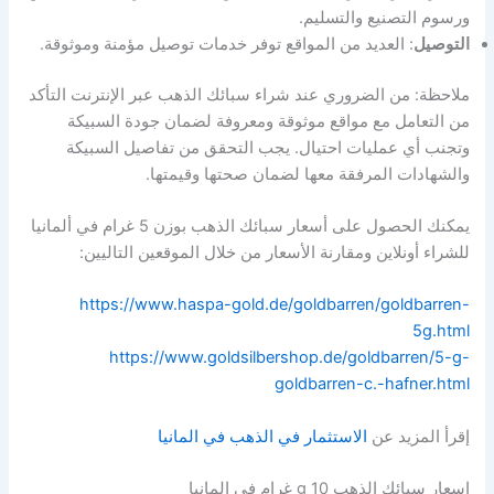
ورسوم التصنيع والتسليم.
التوصيل
: العديد من المواقع توفر خدمات توصيل مؤمنة وموثوقة.
ملاحظة: من الضروري عند شراء سبائك الذهب عبر الإنترنت التأكد
من التعامل مع مواقع موثوقة ومعروفة لضمان جودة السبيكة
وتجنب أي عمليات احتيال. يجب التحقق من تفاصيل السبيكة
والشهادات المرفقة معها لضمان صحتها وقيمتها.
يمكنك الحصول على أسعار سبائك الذهب بوزن 5 غرام في ألمانيا
للشراء أونلاين ومقارنة الأسعار من خلال الموقعين التاليين:
https://www.haspa-gold.de/goldbarren/goldbarren-
5g.html
https://www.goldsilbershop.de/goldbarren/5-g-
goldbarren-c.-hafner.html
إقرأ المزيد عن
الاستثمار في الذهب في المانيا
اسعار سبائك الذهب 10 g غرام في المانيا