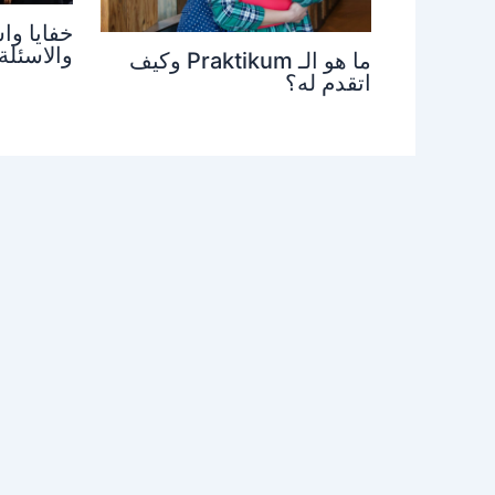
خفايا وا
والاسئلة
ما هو الـ Praktikum وكيف
اتقدم له؟