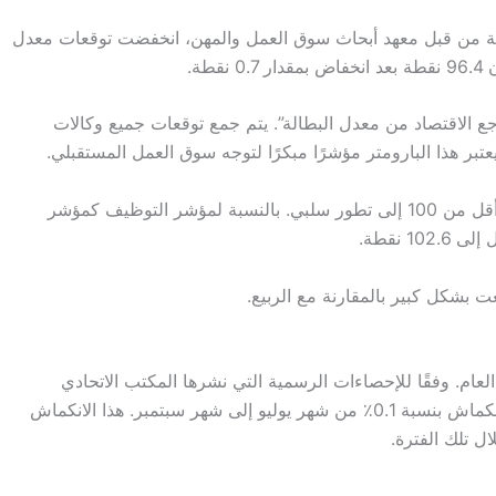
نية من قبل معهد أبحاث سوق العمل والمهن، انخفضت توقعات معدل
طة.
جع الاقتصاد من معدل البطالة”. يتم جمع توقعات جميع وكالات
ويعتبر هذا البارومتر مؤشرًا مبكرًا لتوجه سوق العمل المستقبلي.
ويُعتبر القيمة 100 قيمة محايدة، بينما تشير القيمة أقل من 100 إلى تطور سلبي. بالنسبة لمؤشر التوظيف كمؤشر
ت بشكل كبير بالمقارنة مع الربيع.
العام. وفقًا للإحصاءات الرسمية التي نشرها المكتب الاتحادي
للإحصاء في ألمانيا، قام الناتج المحلي الإجمالي بالانكماش بنسبة 0.1٪ من شهر يوليو إلى شهر سبتمبر. هذا الانكماش
ال تلك الفترة.