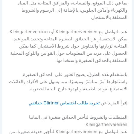
بما في ذلك الموقع، والمساحة، والمرافق المتاحة مثل المياه
والكهرباء وأماكن الجلوس، بالإضافة إلى الرسوم والشروط
المتعلقة بالاستئجار.
عند التواصل مع Kleingärtnervereinen أو Kleingartenvereinen،
يمكن الاستفسار عن الحدائق الصغيرة المتاحة وتحديد المواعيد
المتاحة لزيارتها والتفاوض حول شروط الاستئجار. كما يمكن
الحصول على مزيد من المعلومات حول القوانين واللوائح المحلية
المتعلقة بالحدائق الصغيرة واستخدامها.
باستخدام هذه الطرق، يصبح العثور على الحدائق الصغيرة
واستئجارها أمرًا مباشرًا وميسرًا، مما يسهل على الأفراد والعائلات
الاستمتاع بفوائد الطبيعة والهدوء خارج البيئة الحضرية.
إقرأ المزيد عن
تجربة طالب اختصاص Gärtner حدائقي
المتطلبات والشروط لتأجير الحدائق صغيرة في المانيا
Kleingärtnervereinen
عند التواصل مع Kleingärtnervereinen لتأجير حديقة صغيرة، من