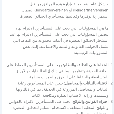
وبشكل عام، يتم صيانة وإدارة هذه المرافق من قبل
Kleingärtnervereinen أو Kleingartenvereinen لضمان
استمرارية توفيرها وفعاليتها لمستأجري الحدائق الصغيرة.
ما هي المسؤوليات التي يجب على المستأجرين الالتزام بها؟
تتضمن المسؤوليات التي يجب على المستأجرين الالتزام بها عند
استئجار الحدائق الصغيرة في ألمانيا مجموعة من النقاط التي
تشمل الجوانب القانونية والبيئية والاجتماعية. إليك بعض
المسؤوليات الرئيسية:
الحفاظ على النظافة والنظام:
يجب على المستأجرين الحفاظ على
نظافة الحديقة وتنظيمها، بما في ذلك إزالة النفايات والأوراق
المتساقطة والحفاظ على الطرق والممرات منظمة.
الاعتناء بالنباتات والمحاصيل:
يتعين على المستأجرين رعاية
النباتات والمحاصيل المزروعة في الحديقة، بما في ذلك ريها
وتسميدها وإزالة الأعشاب الضارة ومكافحة الآفات.
احترام القوانين واللوائح:
يجب على المستأجرين الالتزام بالقوانين
واللوائح المحلية المتعلقة بالاستخدام السليم للحدائق الصغيرة
وحفظ الطبيعة والبيئة.