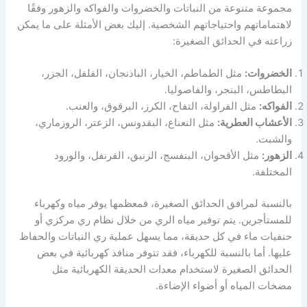
مجموعة متنوعة من النباتات والخضروات والفواكه والزهور وفقًا
لاهتماماتهم واحتياجاتهم الشخصية. إليك بعض الأمثلة على ما يمكن
زراعته في الحدائق الصغيرة:
الخضروات:
مثل الطماطم، الخيار، الباذنجان، الفلفل، الجزر،
البطاطس، البنجر، والفاصوليا.
الفواكه:
مثل الفراولة، التفاح، الكرز، البرقوق، والعنب.
الأعشاب العطرية:
مثل النعناع، البقدونس، الزعتر، الروزماري،
والشبت.
الزهور:
مثل الأقحوان، البنفسج، الزنبق، القرنفل، والورود
المختلفة.
بالنسبة لمرافق الحدائق الصغيرة، فمعظمها يوفر مياه وكهرباء
للمستأجرين. يتم توفير مياه الري من خلال نظام ري مركزي أو
حنفيات ماء في كل حديقة، مما يسهل عملية ري النباتات والحفاظ
عليها. أما بالنسبة للكهرباء، فقد تتوفر منافذ كهربائية في بعض
الحدائق الصغيرة لاستخدام معدات الحديقة الكهربائية مثل
مضخات المياه أو أضواء الإضاءة.