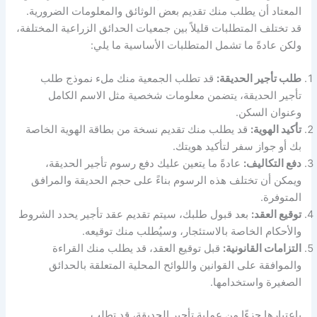
المعتاد أن يطلب منك تقديم بعض الوثائق والمعلومات الضرورية.
قد تختلف المتطلبات قليلاً بين جمعيات الحدائق الزراعية المختلفة،
ولكن عادةً ما تشمل المتطلبات الأساسية ما يلي:
طلب تأجير الحديقة:
قد تطلب الجمعية منك ملء نموذج طلب
تأجير الحديقة، يتضمن معلومات شخصية مثل الاسم الكامل
وعنوان السكن.
تأكيد الهوية:
قد يطلب منك تقديم نسخة من بطاقة الهوية الخاصة
بك أو جواز سفر لتأكيد هويتك.
دفع التكاليف:
عادةً ما يتعين عليك دفع رسوم تأجير الحديقة،
ويمكن أن تختلف هذه الرسوم بناءً على حجم الحديقة والمرافق
المتوفرة.
توقيع العقد:
بعد قبول طلبك، سيتم تقديم عقد تأجير يحدد الشروط
والأحكام الخاصة بالاستئجار، وسيُطلب منك توقيعه.
التزامات القانونية:
قبل توقيع العقد، قد يطلب منك القراءة
والموافقة على القوانين واللوائح المحلية المتعلقة بالحدائق
الصغيرة واستخدامها.
باعتبارها جزءًا من عملية تأجير الحديقة، قد تطلب