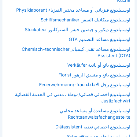
Küche
اوسبيلدونغ فيزيائي أو مساعد مختبر الفيزياء Physiklaborant
اوسبيلدونغ ميكانيك السفن Schiffsmechaniker
اوسبيلدونغ ديكور و جبصين جبس الستوكاتور Stuckateur
اوسبيلدونغ مساعد التصميم GTA
اوسبيلدونغ مساعد تقني كيميائيChemisch-technischer
Assistent (CTA)
اوسبيلدونغ بائع أو بائعة Verkäufer
اوسبيلدونغ بائع و منسق الزهور Florist
اوسبيلدونغ رجل الاطفاء Feuerwehrmann/-frau
اوسبيلدونغ اخصائي قضائي/موظف مدني في الخدمة القضائية
Justizfachwirt
اوسبيلدونغ مساعدة أو مساعد محامي
Rechtsanwaltsfachangestellte
اوسبيلدونغ اخصائي تغذية Diätassistent
اوسبيلدونغ لحام حديد Schweißer