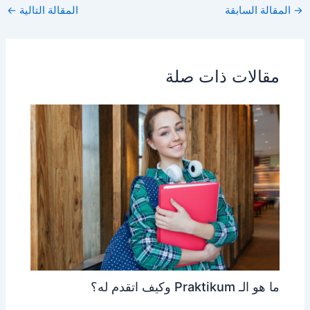
ar
at
s
ai
c
→
المقالة السابقة
المقالة التالية
←
e
s
s
l
e
A
e
b
p
n
o
مقالات ذات صلة
p
g
o
er
k
ما هو الـ Praktikum وكيف اتقدم له؟