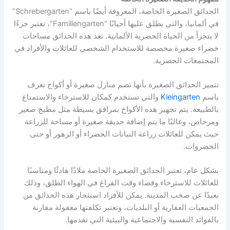
الحدائق الصغيرة الخاصة، المعروفة أيضًا باسم “Schrebergarten”
في ألمانيا، والتي يطلق عليها أحيانًا “Familiengarten”، تعتبر جزءًا
لا يتجزأ من الحياة الحضرية الألمانية. تعد هذه الحدائق مساحات
خضراء صغيرة مخصصة للاستخدام الشخصي للعائلات والأفراد في
المجتمعات الحضرية.
تتميز الحدائق الصغيرة بأنها تضم منازل صغيرة أو أكواخ تعرف
باسم
Kleingarten
والتي تستخدم كمكان للاسترخاء والاستمتاع
بالطبيعة. يتم تجهيز هذه الأكواخ بمرافق بسيطة مثل مطبخ صغير
ومرحاض، وغالبًا ما يتم إضافة حديقة صغيرة أو مساحة للزراعة
حيث يمكن للعائلات زراعة النباتات الخضراء أو الزهور أو حتى
الخضروات.
بشكل عام، تعتبر الحدائق الصغيرة الخاصة ملاذًا هادئًا ومناسبًا
للعائلات للاسترخاء وقضاء وقت الفراغ في الهواء الطلق، وذلك
بعيدًا عن صخب المدينة. يمكن للأفراد استئجار هذه الحدائق من
الجمعيات العقارية أو البلديات، وتعتبر تكلفتها معقولة مقارنة
بالفوائد النفسية والاجتماعية والبيئية التي تقدمها.