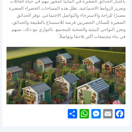
باعتبار الحدائق الصغيرة في ألمانيا كمحور مهم في حياة العائلات
وتعزيز الروابط الاجتماعية، تظل هذه المساحات الخضراء الصغيرة
مصدرًا للراحة والاسترخاء والتواصل الاجتماعي. توفر الحدائق
الصغيرة للسكان الحضريين فرصة للاستمتاع بالطبيعة والحدائق،
وتعزز النواحي البيئية والصحية للمجتمع. بالتوازي مع ذلك، تسهم
في بناء مجتمعات أكثر تلاحمًا وتواصلاً.
S
W
M
E
F
h
h
e
m
a