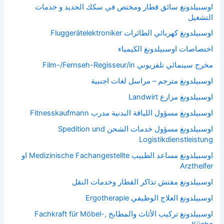
اوسبيلدونغ سائق قطار ومختص في سكك الحديد و خدمات
التشغيل
اوسبيلدونغ كهربائي الطائرات Fluggerätelektroniker
اختصاصات اوسبيلدونغ الكيمياء
مخرج سينمائي تلفزيوني Film-/Fernseh-Regisseur/in
اوسبيلدونغ مترجم – مراسل لغات اجنبية
اوسبيلدونغ مزارع Landwirt
اوسبيلدونغ مسؤول اللياقة البدنية مدرب Fitnesskaufmann
اوسبيلدونغ مسؤول خدمات الشحن Spedition und
Logistikdienstleistung
اوسبيلدونغ مساعد الطبيب Medizinische Fachangestellte او
Arzthelfer
اوسبيلدونغ مفتش تذاكر القطار وخدمات النقل
اوسبيلدونغ العلاج الوظيفي Ergotherapie
اوسبيلدونغ تركيب الأثاث والمطابخ Fachkraft für Möbel-,