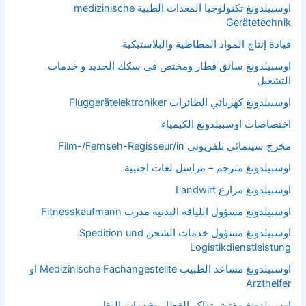
اوسبيلدونغ تكنولوجيا المعدات الطبية medizinische
Gerätetechnik
قيادة إنتاج المواد المطاطية والبلاستيكية
اوسبيلدونغ سائق قطار ومختص في سكك الحديد و خدمات
التشغيل
اوسبيلدونغ كهربائي الطائرات Fluggerätelektroniker
اختصاصات اوسبيلدونغ الكيمياء
مخرج سينمائي تلفزيوني Film-/Fernseh-Regisseur/in
اوسبيلدونغ مترجم – مراسل لغات اجنبية
اوسبيلدونغ مزارع Landwirt
اوسبيلدونغ مسؤول اللياقة البدنية مدرب Fitnesskaufmann
اوسبيلدونغ مسؤول خدمات الشحن Spedition und
Logistikdienstleistung
اوسبيلدونغ مساعد الطبيب Medizinische Fachangestellte او
Arzthelfer
اوسبيلدونغ مفتش تذاكر القطار وخدمات النقل