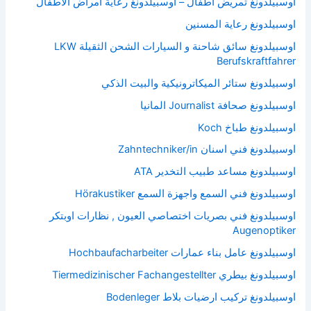
اوسبيلدونغ تمريض اطفال – اوسبيلدونغ رعاية امراض الأطفال
اوسبيلدونغ رعاية المسنين
اوسبيلدونغ سائق شاحنة و السيارات الشحن الثقيلة LKW
Berufskraftfahrer
اوسبيلدونغ ستائر الميكاترونيكية والبيت الذكي
اوسبيلدونغ صحافة Journalist المانيا
اوسبيلدونغ طباخ Koch
اوسبيلدونغ فني اسنان Zahntechniker/in
اوسبيلدونغ مساعد طبيب التخدير ATA
اوسبيلدونغ فني السمع واجهزة السمع Hörakustiker
اوسبيلدونغ فني بصريات اختصاصي العيون , نظارات اوبتكر
Augenoptiker
اوسبيلدونغ عامل بناء عمارات Hochbaufacharbeiter
اوسبيلدونغ بيطري Tiermedizinischer Fachangestellter
اوسبيلدونغ تركيب ارضيات بلاط Bodenleger