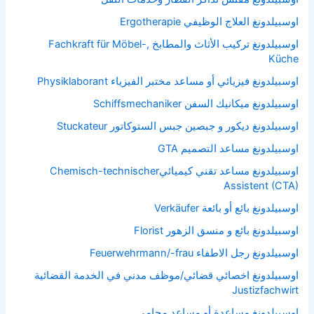
اوسبيلدونغ العلاج الوظيفي Ergotherapie
اوسبيلدونغ تركيب الأثاث والمطابخ Fachkraft für Möbel-,
Küche
اوسبيلدونغ فيزيائي أو مساعد مختبر الفيزياء Physiklaborant
اوسبيلدونغ ميكانيك السفن Schiffsmechaniker
اوسبيلدونغ ديكور و جبصين جبس الستوكاتور Stuckateur
اوسبيلدونغ مساعد التصميم GTA
اوسبيلدونغ مساعد تقني كيميائيChemisch-technischer
Assistent (CTA)
اوسبيلدونغ بائع أو بائعة Verkäufer
اوسبيلدونغ بائع و منسق الزهور Florist
اوسبيلدونغ رجل الاطفاء Feuerwehrmann/-frau
اوسبيلدونغ اخصائي قضائي/موظف مدني في الخدمة القضائية
Justizfachwirt
اوسبيلدونغ مساعدة أو مساعد محامي