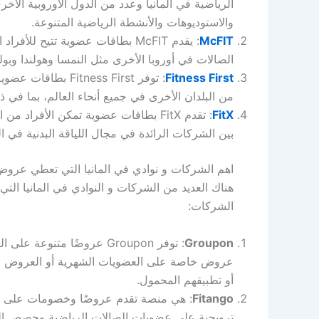
والاستوديوهات والأنشطة الرياضية المتنوعة.
McFIT
: يقدم McFIT بطاقات عضوية تتيح ل
الصالات في أوروبا الأخرى مثل النمسا وهولندا وبولن
Fitness First
: توفر ness First
من البلدان الأخرى في جميع أنحاء العالم، بما في ذل
FitX
: تقدم FitX بطاقات عضوية تمكن الأفر
بين الشركات الرائدة في مجال اللياقة البدنية في الب
اهم الشركات و نوادي في المانيا التي تعطي عروض
هناك العديد من الشركات و النوادي في المانيا ا
الشركات:
Groupon
: توفر Groupon عروضًا متن
عروض خاصة على العضويات الشهرية أو العروض التج
أو تطبيقهم المحمول.
Fitango
: هي منصة تقدم عروضًا وخصومات على الص
ترويجية على عضويات الصالات الرياضية وحصص التد