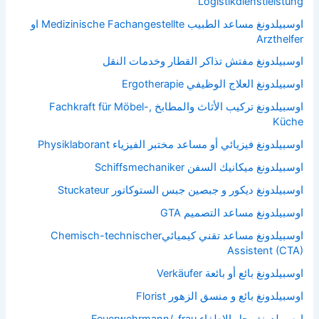
Logistikdienstleistung
اوسبيلدونغ مساعد الطبيب Medizinische Fachangestellte او
Arzthelfer
اوسبيلدونغ مفتش تذاكر القطار وخدمات النقل
اوسبيلدونغ العلاج الوظيفي Ergotherapie
اوسبيلدونغ تركيب الأثاث والمطابخ Fachkraft für Möbel-,
Küche
اوسبيلدونغ فيزيائي أو مساعد مختبر الفيزياء Physiklaborant
اوسبيلدونغ ميكانيك السفن Schiffsmechaniker
اوسبيلدونغ ديكور و جبصين جبس الستوكاتور Stuckateur
اوسبيلدونغ مساعد التصميم GTA
اوسبيلدونغ مساعد تقني كيميائيChemisch-technischer
Assistent (CTA)
اوسبيلدونغ بائع أو بائعة Verkäufer
اوسبيلدونغ بائع و منسق الزهور Florist
اوسبيلدونغ رجل الاطفاء Feuerwehrmann/-frau