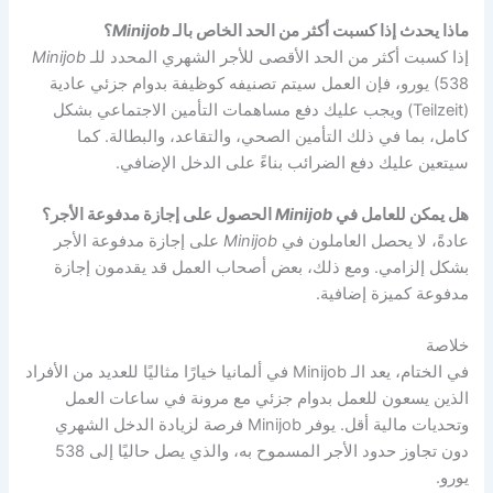
ماذا يحدث إذا كسبت أكثر من الحد الخاص بالـ
Minijob
؟
إذا كسبت أكثر من الحد الأقصى للأجر الشهري المحدد للـ
Minijob
(538 يورو، فإن العمل سيتم تصنيفه كوظيفة بدوام جزئي عادية
(Teilzeit) ويجب عليك دفع مساهمات التأمين الاجتماعي بشكل
كامل، بما في ذلك التأمين الصحي، والتقاعد، والبطالة. كما
سيتعين عليك دفع الضرائب بناءً على الدخل الإضافي.
هل يمكن للعامل في
Minijob
الحصول على إجازة مدفوعة الأجر؟
عادةً، لا يحصل العاملون في
Minijob
على إجازة مدفوعة الأجر
بشكل إلزامي. ومع ذلك، بعض أصحاب العمل قد يقدمون إجازة
مدفوعة كميزة إضافية.
خلاصة
في الختام، يعد الـ Minijob في ألمانيا خيارًا مثاليًا للعديد من الأفراد
الذين يسعون للعمل بدوام جزئي مع مرونة في ساعات العمل
وتحديات مالية أقل. يوفر Minijob فرصة لزيادة الدخل الشهري
دون تجاوز حدود الأجر المسموح به، والذي يصل حاليًا إلى 538
يورو.