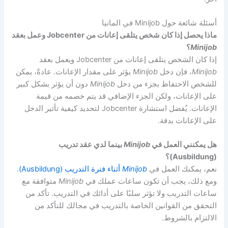
أسئلة شائعة حول Minijob في المانيا
ماذا يحصل إذا كان شخص يتلقى إعانات من Jobcenter وعمل بعقد
Minijob
؟
إذا كان الشخص يتلقى إعانات من Jobcenter ويعمل بعقد
Minijob
، فإن دخل
Minijob
يؤثر على مقدار الإعانات. عادةً، يمكن
للشخص الاحتفاظ بجزء من دخل
Minijob
دون أن يؤثر بشكل كبير
على الإعانات، ولكن الجزء الإضافي قد يتم خصمه من قيمة
الإعانات. يُفضل استشارة Jobcenter لتحديد كيفية تأثير الدخل
على الإعانات بدقة.
هل يمكنني العمل في
Minijob
بينما لدي عقد تدريب
(Ausbildung)؟
نعم، يمكنك العمل في
Minijob
أثناء فترة التدريب (Ausbildung)
.
ومع ذلك، يجب أن تكون ساعات عملك في
Minijob
متوافقة مع
ساعات التدريب ولا تؤثر سلبًا على أدائك في التدريب. تأكد من
التحقق من القوانين الخاصة بالتدريب في مجالك للتأكد من
الالتزام بالشروط.