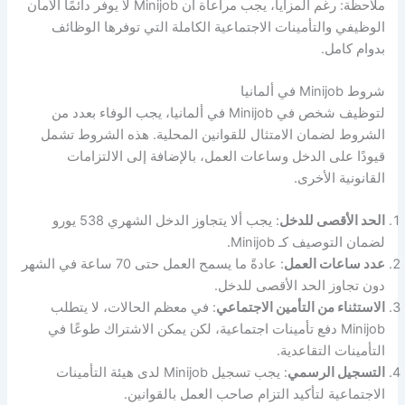
ملاحظة: رغم المزايا، يجب مراعاة أن Minijob لا يوفر دائمًا الأمان
الوظيفي والتأمينات الاجتماعية الكاملة التي توفرها الوظائف
بدوام كامل.
شروط Minijob في ألمانيا
لتوظيف شخص في Minijob في ألمانيا، يجب الوفاء بعدد من
الشروط لضمان الامتثال للقوانين المحلية. هذه الشروط تشمل
قيودًا على الدخل وساعات العمل، بالإضافة إلى الالتزامات
القانونية الأخرى.
الحد الأقصى للدخل
: يجب ألا يتجاوز الدخل الشهري 538 يورو
لضمان التوصيف كـ Minijob.
عدد ساعات العمل
: عادةً ما يسمح العمل حتى 70 ساعة في الشهر
دون تجاوز الحد الأقصى للدخل.
الاستثناء من التأمين الاجتماعي
: في معظم الحالات، لا يتطلب
Minijob دفع تأمينات اجتماعية، لكن يمكن الاشتراك طوعًا في
التأمينات التقاعدية.
التسجيل الرسمي
: يجب تسجيل Minijob لدى هيئة التأمينات
الاجتماعية لتأكيد التزام صاحب العمل بالقوانين.