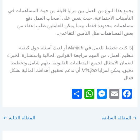
يجمع هذا النوع من العمل بين مزايا قليلة من حيث المساهمات في
التأمينات الاجتماعية، حيث يتعين على أصحاب العمل دفع
مساهمات محدودة فقط، بينما يمكن للعاملين طلب إعفاء من
بعض المساهمات مثل التأمين التقاعدي.
إذا كنت تخطط للعمل في
Minijob
أو لديك أسئلة حول كيفية
تنظيم العمل، من المهم مراجعة القوانين الحالية واستشارة الخبراء
لضمان الامتثال لجميع المتطلبات القانونية. بفهم شامل وتخطيط
دقيق، يمكن لمزايا
Minijob
أن تدعم تحقيق أهدافك المالية بشكل
فعال.
S
W
M
E
F
h
h
e
m
a
ar
at
s
ai
c
→
المقالة السابقة
المقالة التالية
←
e
s
s
l
e
A
e
b