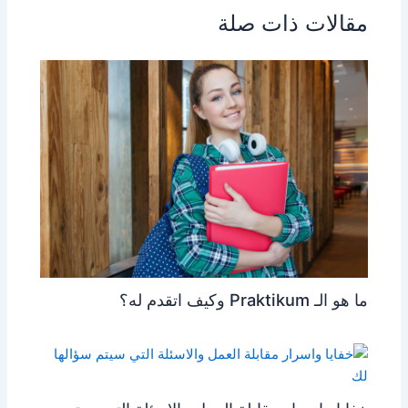
p
n
o
مقالات ذات صلة
p
g
o
er
k
ما هو الـ Praktikum وكيف اتقدم له؟