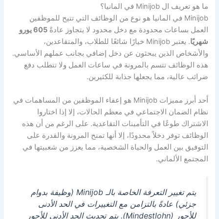
ما هو تعريف ال Minijob في المانيا؟
Minijob في المانيا هو نوع من الوظائف التي تتيح للموظفين
العمل بساعات محدودة مع دخل محدود لا يتجاوز عادةً
605 يورو
شهريًا
. يعتبر Minijob خيارًا شائعًا للطلاب، والمتقاعدين،
والأشخاص الذين يبحثون عن دخل إضافي بجانب عملهم الأساسي.
هذه الوظائف تتسم بالمرونة في ساعات العمل ولا تتطلب دفع
ضرائب عالية، مما يجعلها جذابة للكثيرين.
أحد أبرز مميزات Minijob هو إعفاء الموظفين من المساهمات في
نظام الضمان الاجتماعي في معظم الحالات، إلا إذا اختاروا
الاشتراك طوعًا في التأمينات التقاعدية. على الرغم من أن هذه
الوظائف توفر دخلاً محدودًا، إلا أنها تمنح المرونة والقدرة على
التوفيق بين العمل والحياة الشخصية، مما يعزز من شعبيتها في
المجتمع الألماني.
يتم تغيير التعرفة الخاصة بالـ
Minijob
(وظيفة بدوام
جزئي) عادةً بالتزامن مع التغييرات في الحد الأدنى
للأجور (
Mindestlohn
). يتم تحديث الحد الأدنى للأجور