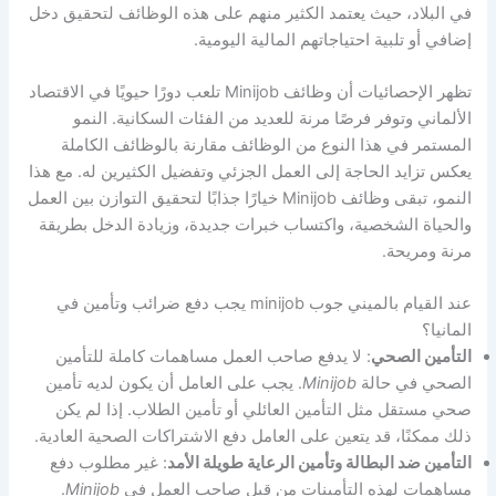
في البلاد، حيث يعتمد الكثير منهم على هذه الوظائف لتحقيق دخل
إضافي أو تلبية احتياجاتهم المالية اليومية.
تظهر الإحصائيات أن وظائف Minijob تلعب دورًا حيويًا في الاقتصاد
الألماني وتوفر فرصًا مرنة للعديد من الفئات السكانية. النمو
المستمر في هذا النوع من الوظائف مقارنة بالوظائف الكاملة
يعكس تزايد الحاجة إلى العمل الجزئي وتفضيل الكثيرين له. مع هذا
النمو، تبقى وظائف Minijob خيارًا جذابًا لتحقيق التوازن بين العمل
والحياة الشخصية، واكتساب خبرات جديدة، وزيادة الدخل بطريقة
مرنة ومريحة.
عند القيام بالميني جوب minijob يجب دفع ضرائب وتأمين في
المانيا؟
التأمين الصحي
: لا يدفع صاحب العمل مساهمات كاملة للتأمين
الصحي في حالة
Minijob
. يجب على العامل أن يكون لديه تأمين
صحي مستقل مثل التأمين العائلي أو تأمين الطلاب. إذا لم يكن
ذلك ممكنًا، قد يتعين على العامل دفع الاشتراكات الصحية العادية.
التأمين ضد البطالة وتأمين الرعاية طويلة الأمد
: غير مطلوب دفع
مساهمات لهذه التأمينات من قبل صاحب العمل في
Minijob
.