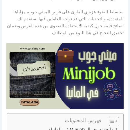
سنسلط الضوء عزيزي القارئ على فرص الميني جوب، مزاياها
المتعددة، والتحديات التي قد تواجه العاملين فيها. سنقدم لك
نصائح قيمة حول كيفية الاستفادة القصوى من هذه الفرص وضمان
تحقيق النجاح في هذا النوع من الوظائف.
فهرس المحتويات
ما هو تعريف ال Minijob في المانيا؟