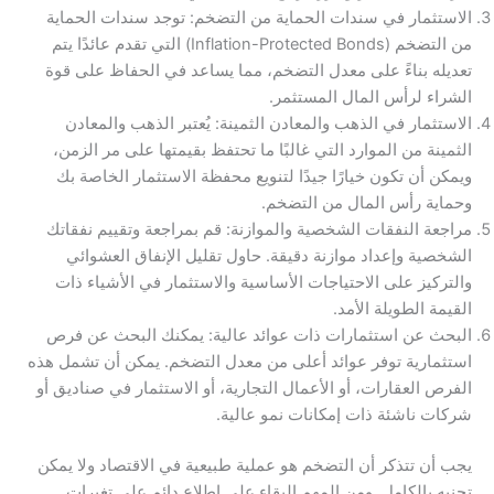
الاستثمار في سندات الحماية من التضخم: توجد سندات الحماية
من التضخم (Inflation-Protected Bonds) التي تقدم عائدًا يتم
تعديله بناءً على معدل التضخم، مما يساعد في الحفاظ على قوة
الشراء لرأس المال المستثمر.
الاستثمار في الذهب والمعادن الثمينة: يُعتبر الذهب والمعادن
الثمينة من الموارد التي غالبًا ما تحتفظ بقيمتها على مر الزمن،
ويمكن أن تكون خيارًا جيدًا لتنويع محفظة الاستثمار الخاصة بك
وحماية رأس المال من التضخم.
مراجعة النفقات الشخصية والموازنة: قم بمراجعة وتقييم نفقاتك
الشخصية وإعداد موازنة دقيقة. حاول تقليل الإنفاق العشوائي
والتركيز على الاحتياجات الأساسية والاستثمار في الأشياء ذات
القيمة الطويلة الأمد.
البحث عن استثمارات ذات عوائد عالية: يمكنك البحث عن فرص
استثمارية توفر عوائد أعلى من معدل التضخم. يمكن أن تشمل هذه
الفرص العقارات، أو الأعمال التجارية، أو الاستثمار في صناديق أو
شركات ناشئة ذات إمكانات نمو عالية.
يجب أن تتذكر أن التضخم هو عملية طبيعية في الاقتصاد ولا يمكن
تجنبه بالكامل. ومن المهم البقاء على اطلاع دائم على تغيرات