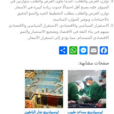
توازن العرض والطلب: عندما يكون العرض والطلب متوازنين في
السوق، فإنه يصبح أقل احتمالًا حدوث زيادة كبيرة في الأسعار.
توازن العرض والطلب يتطلب التخطيط الجيد والتنبؤ الدقيق
بالاحتياجات وتوفير الموارد المناسبة.
الاستقرار السياسي والاقتصادي: الاستقرار السياسي والاقتصادي
يسهم في بناء الثقة في الاقتصاد وتشجيع الاستثمار والنمو
الاقتصادي المستدام، مما يؤدي إلى استقرار الأسعار.
S
W
M
E
F
h
h
e
m
a
صفحات مشابهة:
ar
at
s
ai
c
e
s
s
l
e
A
e
b
p
n
o
p
g
o
er
k
اوسبيلدونغ مساعد طبيب
اوسبيلدونغ نجار الباطون