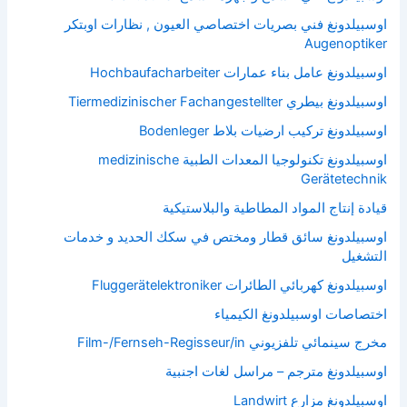
اوسبيلدونغ فني بصريات اختصاصي العيون , نظارات اوبتكر
Augenoptiker
اوسبيلدونغ عامل بناء عمارات Hochbaufacharbeiter
اوسبيلدونغ بيطري Tiermedizinischer Fachangestellter
اوسبيلدونغ تركيب ارضيات بلاط Bodenleger
اوسبيلدونغ تكنولوجيا المعدات الطبية medizinische
Gerätetechnik
قيادة إنتاج المواد المطاطية والبلاستيكية
اوسبيلدونغ سائق قطار ومختص في سكك الحديد و خدمات
التشغيل
اوسبيلدونغ كهربائي الطائرات Fluggerätelektroniker
اختصاصات اوسبيلدونغ الكيمياء
مخرج سينمائي تلفزيوني Film-/Fernseh-Regisseur/in
اوسبيلدونغ مترجم – مراسل لغات اجنبية
اوسبيلدونغ مزارع Landwirt