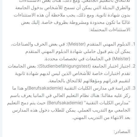
للالتحاق بالتعليم الجامعي. ومع ذلك، هناك بعض الاستثناءات
والطرق البديلة التي يمكن أن تسمح للأشخاص بدخول الجامعة
بدون شهادة ثانوية. ومع ذلك، يجب ملاحظة أن هذه الاستثناءات
غالبًا ما تكون محدودة ومشروطة بظروف خاصة. إليك بعض
الاستثناءات المحتملة:
الدبلوم المهني المتقدم (Meister): في بعض الحرف والصناعات،
يمكن أن يتم قبول حاملي شهادة الدبلوم المهني المتقدم
(Meister) في الجامعات في تخصصات محددة.
اجتياز اختبار الجامعة (Studienbefähigungstest): بعض الجامعات
تقدم اختبارات خاصة للأشخاص الذين ليس لديهم شهادة ثانوية
لتقييم قدراتهم ومؤهلاتهم للالتحاق بالجامعة.
الدراسة في مدارس الكليات التقنية (Berufsakademie)و هذا ما
ركز عليه مقالنا: هناك نظام التعليم العالي في المانيا يعرف باسم
“مدارس الكليات التقنية” (Berufsakademie) حيث يتم دمج التعليم
الجامعي مع التدريب العملي. يمكن للطلاب دخول هذه المدارس
بعد الانتهاء من التدريب المهني.
المصادر: