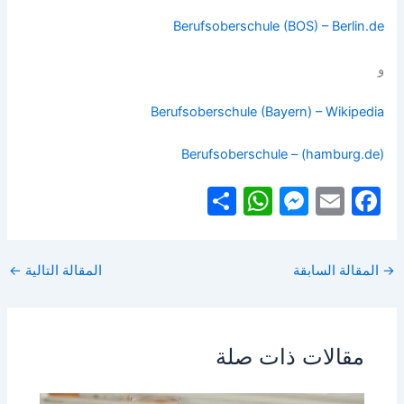
Berufsoberschule (BOS) – Berlin.de
و
Berufsoberschule (Bayern) – Wikipedia
Berufsoberschule – (hamburg.de)
S
W
M
E
F
h
h
e
m
a
ar
at
s
ai
c
→
المقالة السابقة
المقالة التالية
←
e
s
s
l
e
A
e
b
p
n
o
مقالات ذات صلة
p
g
o
er
k