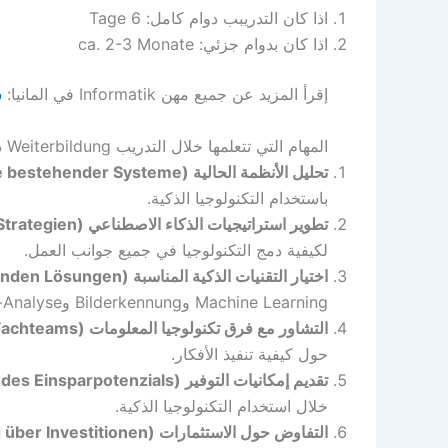
اذا كان التدريبب دوام كامل: 6 Tage
اذا كان بدوام جزئي: ca. 2-3 Monate
إقرأ المزيد عن جميع مهن Informatik في المانيا:
ش
المهام التي تتعلمها خلال التدريب Weiterbildung ذكاء اصصناعي KI-Manger
تحليل الأنظمة الحالية (Analyse bestehender Systeme):
باستخدام التكنولوجيا الذكية.
تطوير استراتيجيات الذكاء الاصطناعي (Entwicklung von übergreifenden KI-Strategien):
لكيفية دمج التكنولوجيا في جميع جوانب العمل.
اختيار التقنيات الذكية المناسبة (Auswahl der passenden Lösungen):
Machine Learning وBilderkennung وBig-Data-Analyse وNatural Language Processing.
التشاور مع فرق تكنولوجيا المعلومات (Besprechung mit IT-Fachteams):
حول كيفية تنفيذ الأفكار.
تقديم إمكانيات التوفير (Präsentation des Einsparpotenzials):
خلال استخدام التكنولوجيا الذكية.
التفاوض حول الاستثمارات (Verhandlung über Investitionen):