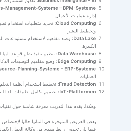
Business Intelligence – BI:
تقديم استشارات حو
ss-Management-Systeme – BPM-Systeme:
إدارة عمليات الأعمال.
Cloud Computing:
تحديد متطلبات استخدام تطبي
وتخطيط النشر.
Data Lake:
وضع مفاهيم لاستخدام مستودعات البيان
الكبيرة.
Data Warehouse:
تنظيم تنفيذ نظم قواعد البيان
Edge Computing:
وضع مفاهيم لتوسيعات الذكاء 
source-Planning-Systeme – ERP-Systeme:
العمليات.
Fraud Detection:
تخطيط استخدام أنظمة التعلم ا
IoT-Plattformen:
تصميم تكامل تطبيقات IoT الذكية في بيئات تكنولوجيا المعلومات الحالية ومراقبة التنفيذ.
وهكذا، يقدم هذا التدريب معرفة شاملة حول تقنيات
بعض العروض المتوفرة في المانيا حاليا لإختصاص اكمال التدريب anger
فيما يلي تجدون رابط مقدم من وكالة العمل الالما