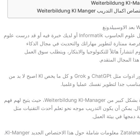
ريب Weiterbildung KI Manger
إذا كنت قد قمت بتدريب مهني اوسبيلدونغ في مجال علوم الحاسوب Informatik أو لديك خبرة فيه أو قد درست علوم
، فإن Weiterbildung KI-Manager تعد فرصة ممتازة لتطوير مهاراتك والتحديث في مجال الذكاء
نتشاراً هائلاً للتكنولوجيا والابتكار، ويتطلب سوق العمل
ذا المجال المتقدم.
بوجود منصات جديدة وتطور علوم التكنولوجيا وظهور ادوات مثل ChatGPt و Grok و كل ما يخص KI اصبح لا بد من
 مناسب جدا لتطوير نفسك عمليا وعلميا.
متخصصون مثلك في Informatik يمكنهم الاستفادة بشكل كبير من Weiterbildung KI-Manager، حيث يتيح لهم فهم
ل. يمكن أن يكون التدريب موجه نحو تعلم أحدث التقنيات مثل