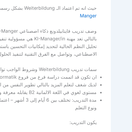
حيث انه تم اعتماد الـ Weiterbildung بشكل رسمي من قبل وكالة العمل الاتحادية تحت مسمى
Manger
وصف تدريب فايتابيلدونغ ذكاء اصصناعي KI-Manger
بالتالي تعد مهنة ger/in
تحليل النظم الحالية لتحديد إمكانيات التحسين باست
الاصطناعي، وتواصل مع الفرق التقنية لتنفيذ الحلول،
سمات تدريب Weiterbildung وشروط الواجب توافرها بك للتقدم إلى التدريب ذكاء اصصناعي KI-Manger
ان تكون قد اتممت دراسة فرع من فروع Informatik ولديك شهادة خاصة بذلك.
لديك شغف لتعلم المزيد بالتالي تطوير النفس من او
مستوى لغوي في اللغة الالمانية B2 يقابله معرفة ومستوى لغوي في اللغة الانجليزية B1 أو شهادات تثبت ذلك.
مدة التدريب: تختلف
ونوع التعلم
يكون التدريب: