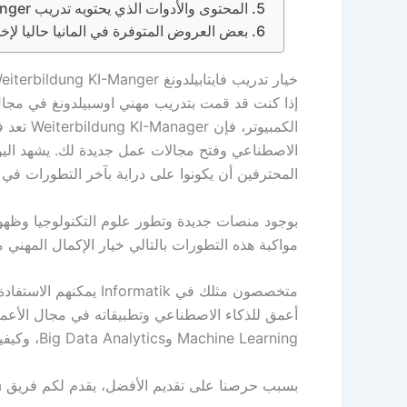
المحتوى والأدوات الذي يحتويه تدريب Weiterbildung KI-Manger
بعض العروض المتوفرة في المانيا حاليا لإختصاص اكمال التد
خيار تدريب فايتابيلدونغ Weiterbildung KI-Manger بعد الاوسبيلدونغ
الكمبيوتر
الاصطناعي وفتح مجالات عمل جديدة لك. يشهد اليوم ا
المحترفين أن يكونوا على دراية بآخر التطورات في ه
مواكبة هذه التطورات بالتالي خيار الإكمال المهني
أعمق للذكاء الاصطناعي وتطبيقاته في مجال الأعما
Machine Learning وBig Data Analytics، وكيفية دمجها في بيئة العمل.
بسبب حرصنا على تقديم الأفضل، يقدم لكم فريق Zatalana معلومات شاملة حول هذا الاختصاص الجديد KI-Manger.