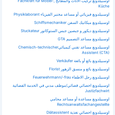
اوسبيلدونغ تركيب الأثاث والمطابخ Fachkraft für Möbel-,
Küche
اوسبيلدونغ فيزيائي أو مساعد مختبر الفيزياء Physiklaborant
اوسبيلدونغ ميكانيك السفن Schiffsmechaniker
اوسبيلدونغ ديكور و جبصين جبس الستوكاتور Stuckateur
اوسبيلدونغ مساعد التصميم GTA
اوسبيلدونغ مساعد تقني كيميائيChemisch-technischer
Assistent (CTA)
اوسبيلدونغ بائع أو بائعة Verkäufer
اوسبيلدونغ بائع و منسق الزهور Florist
اوسبيلدونغ رجل الاطفاء Feuerwehrmann/-frau
اوسبيلدونغ اخصائي قضائي/موظف مدني في الخدمة القضائية
Justizfachwirt
اوسبيلدونغ مساعدة أو مساعد محامي
Rechtsanwaltsfachangestellte
اوسبيلدونغ اخصائي تغذية Diätassistent