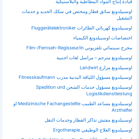
قيادة إنتاج المواد المطاطية والبلاستيكية
اوسبيلدونغ سائق قطار ومختص في سكك الحديد و خدمات
التشغيل
اوسبيلدونغ كهربائي الطائرات Fluggerätelektroniker
اختصاصات اوسبيلدونغ الكيمياء
مخرج سينمائي تلفزيوني Film-/Fernseh-Regisseur/in
اوسبيلدونغ مترجم – مراسل لغات اجنبية
اوسبيلدونغ مزارع Landwirt
اوسبيلدونغ مسؤول اللياقة البدنية مدرب Fitnesskaufmann
اوسبيلدونغ مسؤول خدمات الشحن Spedition und
Logistikdienstleistung
اوسبيلدونغ مساعد الطبيب Medizinische Fachangestellte او
Arzthelfer
اوسبيلدونغ مفتش تذاكر القطار وخدمات النقل
اوسبيلدونغ العلاج الوظيفي Ergotherapie