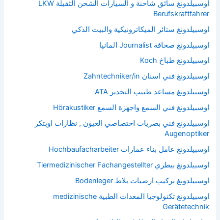
اوسبيلدونغ سائق شاحنة و السيارات الشحن الثقيلة LKW
Berufskraftfahrer
اوسبيلدونغ ستائر الميكاترونيكية والبيت الذكي
اوسبيلدونغ صحافة Journalist المانيا
اوسبيلدونغ طباخ Koch
اوسبيلدونغ فني اسنان Zahntechniker/in
اوسبيلدونغ مساعد طبيب التخدير ATA
اوسبيلدونغ فني السمع واجهزة السمع Hörakustiker
اوسبيلدونغ فني بصريات اختصاصي العيون , نظارات اوبتكر
Augenoptiker
اوسبيلدونغ عامل بناء عمارات Hochbaufacharbeiter
اوسبيلدونغ بيطري Tiermedizinischer Fachangestellter
اوسبيلدونغ تركيب ارضيات بلاط Bodenleger
اوسبيلدونغ تكنولوجيا المعدات الطبية medizinische
Gerätetechnik